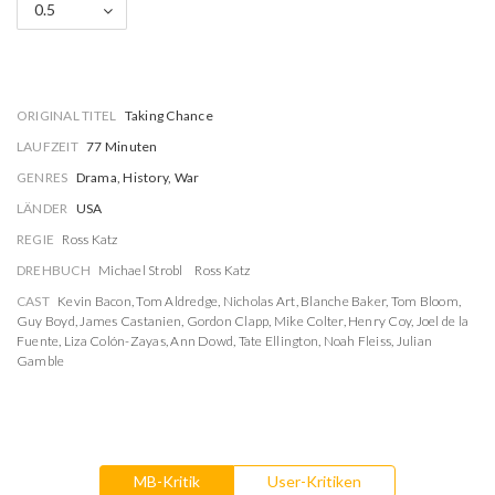
0.5
ORIGINAL TITEL
Taking Chance
LAUFZEIT
77 Minuten
GENRES
Drama, History, War
LÄNDER
USA
REGIE
Ross Katz
DREHBUCH
Michael Strobl
Ross Katz
CAST
Kevin Bacon
,
Tom Aldredge
,
Nicholas Art
,
Blanche Baker
,
Tom Bloom
,
Guy Boyd
,
James Castanien
,
Gordon Clapp
,
Mike Colter
,
Henry Coy
,
Joel de la
Fuente
,
Liza Colón-Zayas
,
Ann Dowd
,
Tate Ellington
,
Noah Fleiss
,
Julian
Gamble
MB-Kritik
User-Kritiken