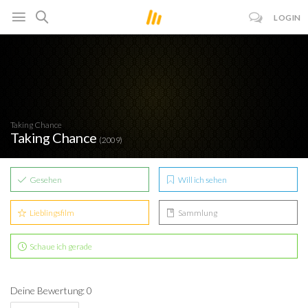
LOGIN
Taking Chance
Taking Chance
(2009)
Gesehen
Will ich sehen
Lieblingsfilm
Sammlung
Schaue ich gerade
Deine Bewertung: 0