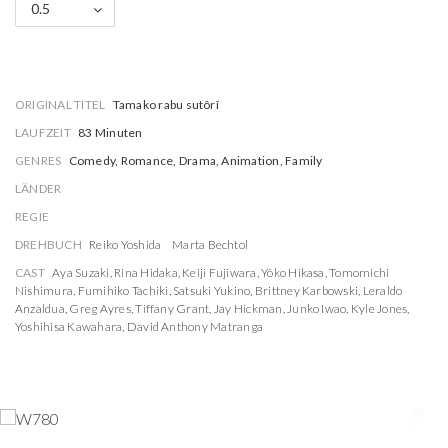
0.5
ORIGINAL TITEL
Tamako rabu sutôrî
LAUFZEIT
83 Minuten
GENRES
Comedy, Romance, Drama, Animation, Family
LÄNDER
REGIE
DREHBUCH
Reiko Yoshida
Marta Bechtol
CAST
Aya Suzaki
,
Rina Hidaka
,
Keiji Fujiwara
,
Yôko Hikasa
,
Tomomichi
Nishimura
,
Fumihiko Tachiki
,
Satsuki Yukino
,
Brittney Karbowski
,
Leraldo
Anzaldua
,
Greg Ayres
,
Tiffany Grant
,
Jay Hickman
,
Junko Iwao
,
Kyle Jones
,
Yoshihisa Kawahara
,
David Anthony Matranga