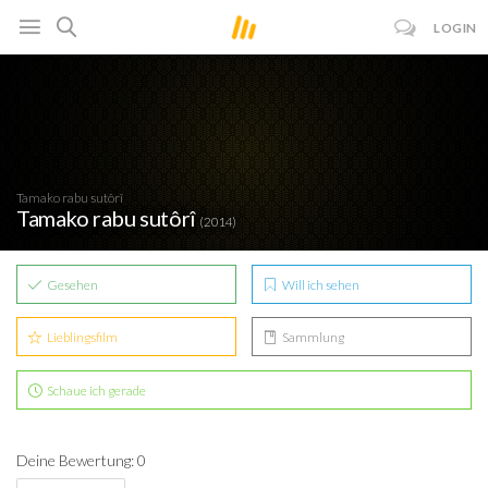
LOGIN
Tamako rabu sutôrî
Tamako rabu sutôrî
(2014)
Gesehen
Will ich sehen
Lieblingsfilm
Sammlung
Schaue ich gerade
Deine Bewertung: 0