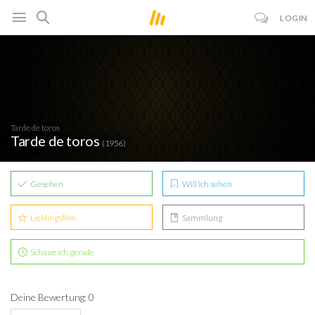
LOGIN
Tarde de toros
Tarde de toros
(1956)
Gesehen
Will ich sehen
Lieblingsfilm
Sammlung
Schaue ich gerade
Deine Bewertung: 0