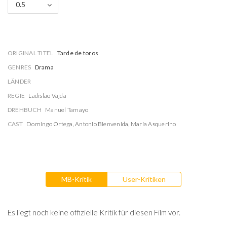
0.5
ORIGINAL TITEL
Tarde de toros
GENRES
Drama
LÄNDER
REGIE
Ladislao Vajda
DREHBUCH
Manuel Tamayo
CAST
Domingo Ortega
,
Antonio Bienvenida
,
María Asquerino
MB-Kritik
User-Kritiken
Es liegt noch keine offizielle Kritik für diesen Film vor.