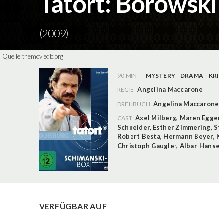
Tatort: Borowski
(2009)
Quelle:
themoviedb.org
90 MIN
MYSTERY
DRAMA
KR
Angelina Maccarone
REGIE
Angelina Maccarone
DREHBUCH
Axel Milberg
,
Maren Egge
CAST
Schneider
,
Esther Zimmering
,
S
Robert Besta
,
Hermann Beyer
,
Christoph Gaugler
,
Alban Hans
VERFÜGBAR AUF