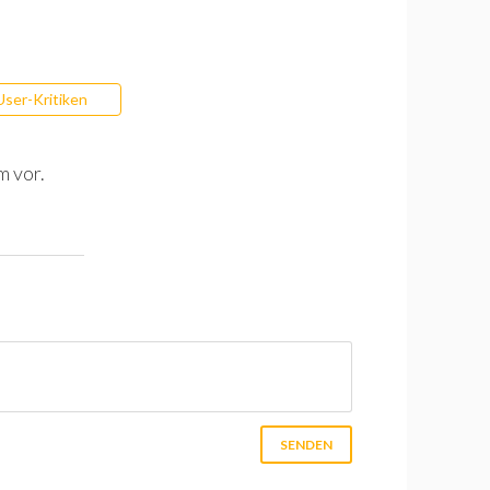
User-Kritiken
m vor.