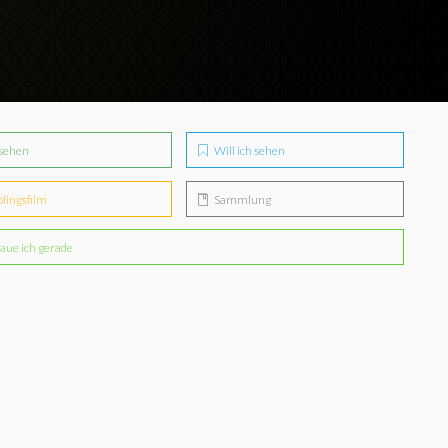
sehen
Will ich sehen
blingsfilm
Sammlung
aue ich gerade