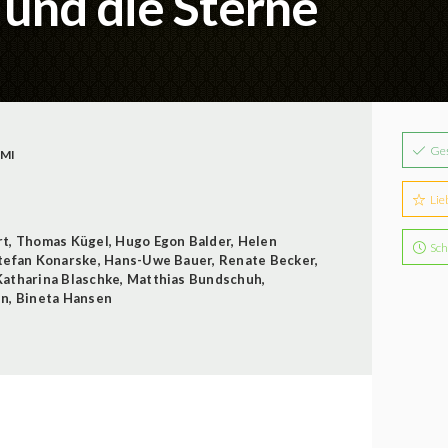
 und die Sterne
Ge
IMI
Lie
rt
,
Thomas Kügel
,
Hugo Egon Balder
,
Helen
Sch
tefan Konarske
,
Hans-Uwe Bauer
,
Renate Becker
,
Katharina Blaschke
,
Matthias Bundschuh
,
en
,
Bineta Hansen