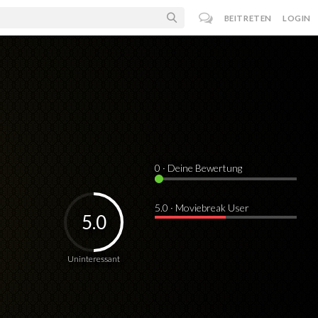
BEITRETEN
LOGIN
0
· Deine Bewertung
5.0 · Moviebreak User
5.0
Uninteressant