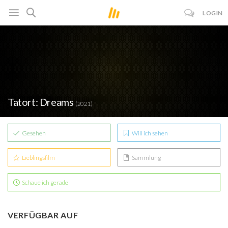
LOGIN
Tatort: Dreams
(2021)
Gesehen
Will ich sehen
Lieblingsfilm
Sammlung
Schaue ich gerade
VERFÜGBAR AUF