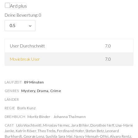
Deine Bewertung: 0
0.5
User Durchschnitt
7.0
Moviebreak User
7.0
LAUFZEIT
89 Minuten
GENRES
Mystery, Drama, Crime
LÄNDER
REGIE
Boris Kunz
DREHBUCH
Moritz Binder
Johanna Thalmann
CAST
Udo Wachtveitl
,
Miroslav Nemec
,
Jara Bihler
,
Dorothée Neff
,
Lisa-Marie
Janke
,
Katrin Röver
,
Theo Trebs
,
Ferdinand Hofer
,
Stefan Betz
,
Leonard
Burkhardt
,
George Lenz
,
Sushila Sara Mai
,
Nancy Mensah-Offei
,
Alvaro Rentz
,