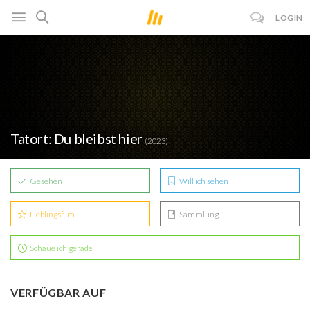
LOGIN
Tatort: Du bleibst hier
(2023)
Gesehen
Will ich sehen
Lieblingsfilm
Sammlung
Schaue ich gerade
VERFÜGBAR AUF