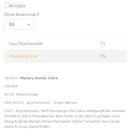
Deine Bewertung: 0
0.5
User Durchschnitt
7.5
Moviebreak User
7.5
GENRES
Mystery, Drama, Crime
LÄNDER
REGIE
Richard Huber
DREHBUCH
Jörg Hartmann
Jürgen Werner
CAST
Jörg Hartmann
,
Steffi Reinsperger
,
Rick Okon
,
Wolfgang Rüter
,
Andreas
Schröders
,
Valery Tscheplanowa
,
Tanja Haller
,
Luise Gleich
,
Lea Taake
,
Linus
Moog
,
Angelika Bartsch
,
Rafael Stachowiak
,
Sybille J. Schedwill
,
Jana Giesel
,
Aedan D'Incan
,
Daniel Kötter