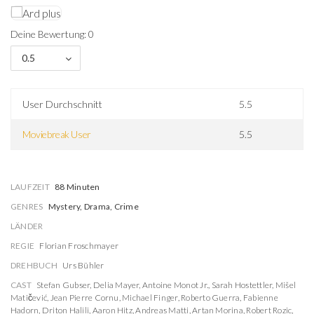
Deine Bewertung: 0
0.5
User Durchschnitt
5.5
Moviebreak User
5.5
LAUFZEIT
88 Minuten
GENRES
Mystery, Drama, Crime
LÄNDER
REGIE
Florian Froschmayer
DREHBUCH
Urs Bühler
CAST
Stefan Gubser
,
Delia Mayer
,
Antoine Monot Jr.
,
Sarah Hostettler
,
Mišel
Matičević
,
Jean Pierre Cornu
,
Michael Finger
,
Roberto Guerra
,
Fabienne
Hadorn
,
Driton Halili
,
Aaron Hitz
,
Andreas Matti
,
Artan Morina
,
Robert Rozic
,