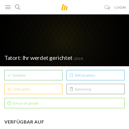
LOGIN
Tatort: Ihr werdet gerichtet
(2015)
Gesehen
Will ich sehen
Lieblingsfilm
Sammlung
Schaue ich gerade
VERFÜGBAR AUF