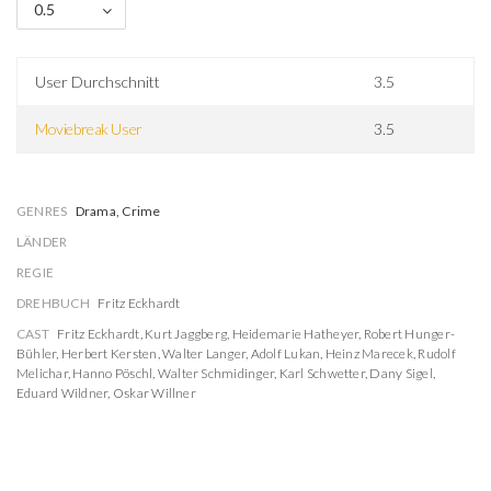
0.5
User Durchschnitt
3.5
Moviebreak User
3.5
GENRES
Drama, Crime
LÄNDER
REGIE
DREHBUCH
Fritz Eckhardt
CAST
Fritz Eckhardt
,
Kurt Jaggberg
,
Heidemarie Hatheyer
,
Robert Hunger-
Bühler
,
Herbert Kersten
,
Walter Langer
,
Adolf Lukan
,
Heinz Marecek
,
Rudolf
Melichar
,
Hanno Pöschl
,
Walter Schmidinger
,
Karl Schwetter
,
Dany Sigel
,
Eduard Wildner
,
Oskar Willner