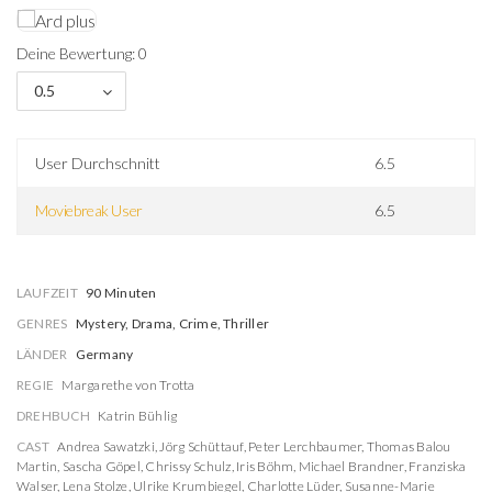
Deine Bewertung: 0
0.5
User Durchschnitt
6.5
Moviebreak User
6.5
LAUFZEIT
90 Minuten
GENRES
Mystery, Drama, Crime, Thriller
LÄNDER
Germany
REGIE
Margarethe von Trotta
DREHBUCH
Katrin Bühlig
CAST
Andrea Sawatzki
,
Jörg Schüttauf
,
Peter Lerchbaumer
,
Thomas Balou
Martin
,
Sascha Göpel
,
Chrissy Schulz
,
Iris Böhm
,
Michael Brandner
,
Franziska
Walser
,
Lena Stolze
,
Ulrike Krumbiegel
,
Charlotte Lüder
,
Susanne-Marie