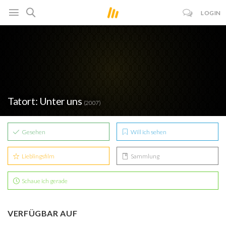
LOGIN
Tatort: Unter uns
(2007)
Gesehen
Will ich sehen
Lieblingsfilm
Sammlung
Schaue ich gerade
VERFÜGBAR AUF