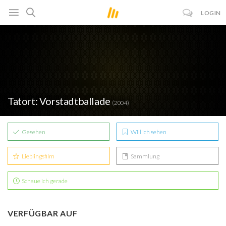
LOGIN
Tatort: Vorstadtballade
(2004)
Gesehen
Will ich sehen
Lieblingsfilm
Sammlung
Schaue ich gerade
VERFÜGBAR AUF