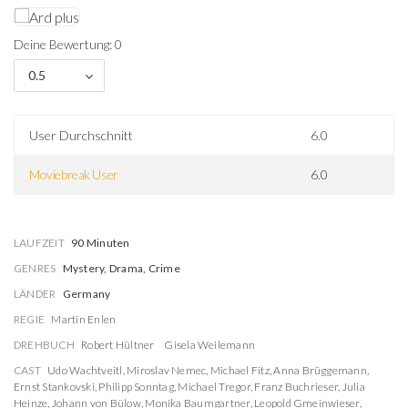
Deine Bewertung: 0
0.5
User Durchschnitt
6.0
Moviebreak User
6.0
LAUFZEIT
90 Minuten
GENRES
Mystery, Drama, Crime
LÄNDER
Germany
REGIE
Martin Enlen
DREHBUCH
Robert Hültner
Gisela Weilemann
CAST
Udo Wachtveitl
,
Miroslav Nemec
,
Michael Fitz
,
Anna Brüggemann
,
Ernst Stankovski
,
Philipp Sonntag
,
Michael Tregor
,
Franz Buchrieser
,
Julia
Heinze
,
Johann von Bülow
,
Monika Baumgartner
,
Leopold Gmeinwieser
,