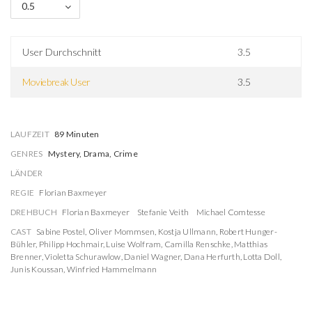
0.5
User Durchschnitt
3.5
Moviebreak User
3.5
LAUFZEIT
89 Minuten
GENRES
Mystery, Drama, Crime
LÄNDER
REGIE
Florian Baxmeyer
DREHBUCH
Florian Baxmeyer
Stefanie Veith
Michael Comtesse
CAST
Sabine Postel
,
Oliver Mommsen
,
Kostja Ullmann
,
Robert Hunger-
Bühler
,
Philipp Hochmair
,
Luise Wolfram
,
Camilla Renschke
,
Matthias
Brenner
,
Violetta Schurawlow
,
Daniel Wagner
,
Dana Herfurth
,
Lotta Doll
,
Junis Koussan
,
Winfried Hammelmann