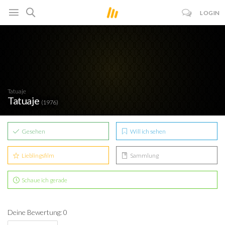
LOGIN
Tatuaje
Tatuaje
(1976)
Gesehen
Will ich sehen
Lieblingsfilm
Sammlung
Schaue ich gerade
Deine Bewertung: 0