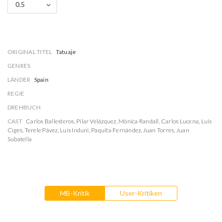
0.5
ORIGINAL TITEL
Tatuaje
GENRES
LÄNDER
Spain
REGIE
DREHBUCH
CAST
Carlos Ballesteros
,
Pilar Velázquez
,
Mónica Randall
,
Carlos Lucena
,
Luis
Ciges
,
Terele Pávez
,
Luis Induni
,
Paquita Fernández
,
Juan Torres
,
Juan
Subatella
MB-Kritik
User-Kritiken