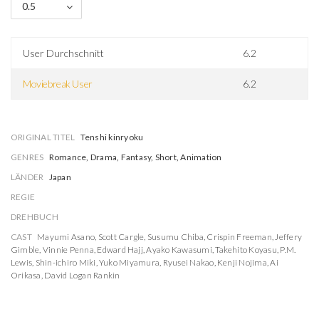
0.5
User Durchschnitt
6.2
Moviebreak User
6.2
ORIGINAL TITEL
Tenshi kinryoku
GENRES
Romance, Drama, Fantasy, Short, Animation
LÄNDER
Japan
REGIE
DREHBUCH
CAST
Mayumi Asano
,
Scott Cargle
,
Susumu Chiba
,
Crispin Freeman
,
Jeffery
Gimble
,
Vinnie Penna
,
Edward Hajj
,
Ayako Kawasumi
,
Takehito Koyasu
,
P.M.
Lewis
,
Shin-ichiro Miki
,
Yuko Miyamura
,
Ryusei Nakao
,
Kenji Nojima
,
Ai
Orikasa
,
David Logan Rankin