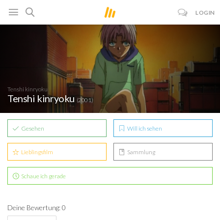
LOGIN
Tenshi kinryoku
Tenshi kinryoku
(2001)
Gesehen
Will ich sehen
Lieblingsfilm
Sammlung
Schaue ich gerade
Deine Bewertung: 0