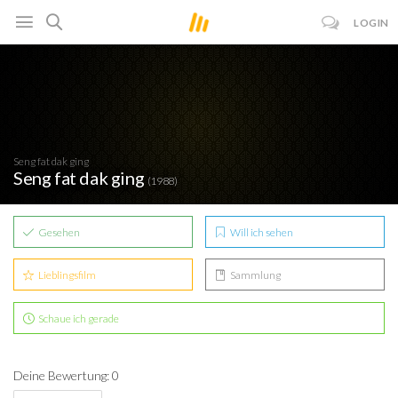
LOGIN
Seng fat dak ging
Seng fat dak ging
(1988)
Gesehen
Will ich sehen
Lieblingsfilm
Sammlung
Schaue ich gerade
Deine Bewertung: 0