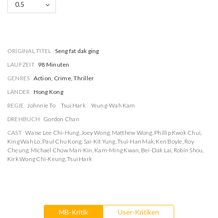
0.5
ORIGINAL TITEL
Seng fat dak ging
LAUFZEIT
98 Minuten
GENRES
Action, Crime, Thriller
LÄNDER
Hong Kong
REGIE
Johnnie To
Tsui Hark
Yeung-Wah Kam
DREHBUCH
Gordon Chan
CAST
Waise Lee Chi-Hung
,
Joey Wong
,
Matthew Wong
,
Phillip Kwok Chui
,
King Wah Lo
,
Paul Chu Kong
,
Sai-Kit Yung
,
Tsui-Han Mak
,
Ken Boyle
,
Roy
Cheung
,
Michael Chow Man-Kin
,
Kam-Ming Kwan
,
Bei-Dak Lai
,
Robin Shou
,
Kirk Wong Chi-Keung
,
Tsui Hark
MB-Kritik
User-Kritiken