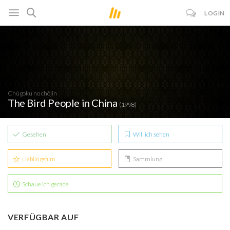
LOGIN
Chûgoku no chôjin
The Bird People in China
(1998)
Gesehen
Will ich sehen
Lieblingsfilm
Sammlung
Schaue ich gerade
VERFÜGBAR AUF