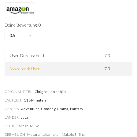
Deine Bewertung: 0
0.5
User Durchschnitt
7.3
Moviebreak User
7.3
ORIGINAL TITEL
Chûgoku no chôjin
LAUFZEIT
118 Minuten
GENRES
Adventure, Comedy, Drama, Fantasy
LÄNDER
Japan
REGIE
Takashi Miike
DREHBUCH
Masaru Nakamura
Makoto Shiina