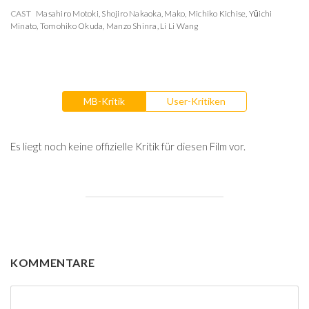
CAST
Masahiro Motoki
,
Shojiro Nakaoka
,
Mako
,
Michiko Kichise
,
Yūichi
Minato
,
Tomohiko Okuda
,
Manzo Shinra
,
Li Li Wang
MB-Kritik
User-Kritiken
Es liegt noch keine offizielle Kritik für diesen Film vor.
KOMMENTARE