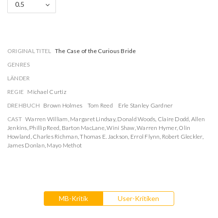
0.5
ORIGINAL TITEL
The Case of the Curious Bride
GENRES
LÄNDER
REGIE
Michael Curtiz
DREHBUCH
Brown Holmes
Tom Reed
Erle Stanley Gardner
CAST
Warren William
,
Margaret Lindsay
,
Donald Woods
,
Claire Dodd
,
Allen
Jenkins
,
Phillip Reed
,
Barton MacLane
,
Wini Shaw
,
Warren Hymer
,
Olin
Howland
,
Charles Richman
,
Thomas E. Jackson
,
Errol Flynn
,
Robert Gleckler
,
James Donlan
,
Mayo Methot
MB-Kritik
User-Kritiken