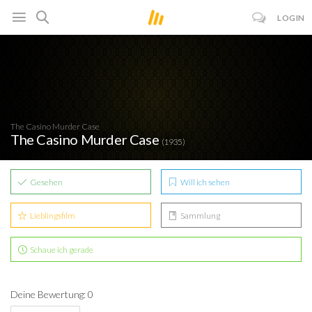
LOGIN
The Casino Murder Case
The Casino Murder Case
(1935)
Gesehen
Will ich sehen
Lieblingsfilm
Sammlung
Schaue ich gerade
Deine Bewertung: 0