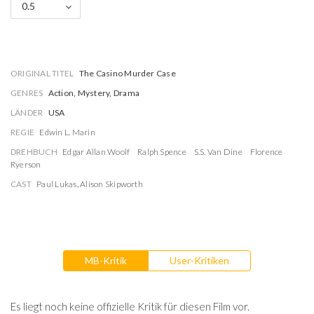
0.5
ORIGINAL TITEL
The Casino Murder Case
GENRES
Action, Mystery, Drama
LÄNDER
USA
REGIE
Edwin L. Marin
DREHBUCH
Edgar Allan Woolf
Ralph Spence
S.S. Van Dine
Florence
Ryerson
CAST
Paul Lukas
,
Alison Skipworth
MB-Kritik
User-Kritiken
Es liegt noch keine offizielle Kritik für diesen Film vor.