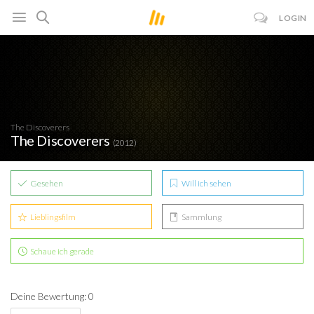
LOGIN
The Discoverers
The Discoverers
(2012)
Gesehen
Will ich sehen
Lieblingsfilm
Sammlung
Schaue ich gerade
Deine Bewertung: 0