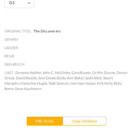
0.5
ORIGINAL TITEL
The Discoverers
GENRES
LÄNDER
REGIE
DREHBUCH
CAST
Dreama Walker
,
John C. McGinley
,
Cara Buono
,
Griffin Dunne
,
Devon
Graye
,
David Rasche
,
Ann Dowd
,
Becky Ann Baker
,
Scott Adsit
,
Stuart
Margolin
,
Marceline Hugot
,
Todd Susman
,
Harrison Holzer
,
Kirk Kelly
,
Ricky
Roma
,
Steve Kaufmann
MB-Kritik
User-Kritiken