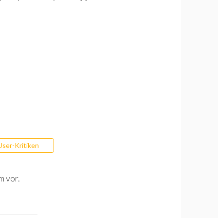
User-Kritiken
m vor.