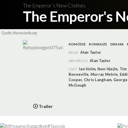
The Emperor's New Clothes
The Emperor's N
Quelle:
themoviedb.org
KOMÖDIE
ROMANZE
DRAMA
Alan Taylor
REGIE
Alan Taylor
DREHBUCH
Ian Holm
,
Iben Hjejle
,
Tim
CAST
Bonneville
,
Murray Melvin
,
Eddi
Cooper
,
Chris Langham
,
George 
McGough
Trailer