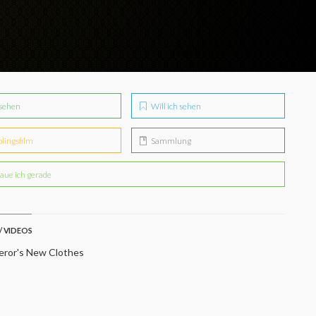
sehen
Will ich sehen
blingsfilm
Sammlung
aue ich gerade
/ VIDEOS
ror's New Clothes