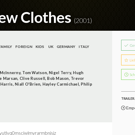
ew Clothes
(2001)
Ge
FAMILY
FOREIGN
KIDS
UK
GERMANY
ITALY
Lie
 McInnerny
,
Tom Watson
,
Nigel Terry
,
Hugh
Sch
e Marsan
,
Clive Russell
,
Bob Mason
,
Trevor
Harris
,
Niall O'Brien
,
Hayley Carmichael
,
Philip
TRAILER 
Empe