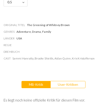
0.5
ORIGINAL TITEL
The Greening of Whitney Brown
GENRES
Adventure, Drama, Family
LÄNDER
USA
REGIE
DREHBUCH
CAST
Sammi Hanratty
,
Brooke Shields
,
Aidan Quinn
,
Kris Kristofferson
MB-Kritik
User-Kritiken
Es liegt noch keine offizielle Kritik für diesen Film vor.