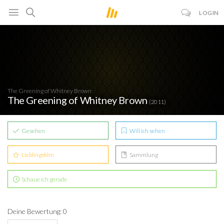
LOGIN
The Greening of Whitney Brown
The Greening of Whitney Brown
(2011)
Gesehen
Will ich sehen
Lieblingsfilm
Sammlung
Schaue ich gerade
Deine Bewertung: 0