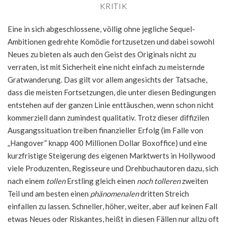
KRITIK
Eine in sich abgeschlossene, völlig ohne jegliche Sequel-
Ambitionen gedrehte Komödie fortzusetzen und dabei sowohl
Neues zu bieten als auch den Geist des Originals nicht zu
verraten, ist mit Sicherheit eine nicht einfach zu meisternde
Gratwanderung. Das gilt vor allem angesichts der Tatsache,
dass die meisten Fortsetzungen, die unter diesen Bedingungen
entstehen auf der ganzen Linie enttäuschen, wenn schon nicht
kommerziell dann zumindest qualitativ. Trotz dieser diffizilen
Ausgangssituation treiben finanzieller Erfolg (im Falle von
„Hangover“ knapp 400 Millionen Dollar Boxoffice) und eine
kurzfristige Steigerung des eigenen Marktwerts in Hollywood
viele Produzenten, Regisseure und Drehbuchautoren dazu, sich
nach einem
tollen
Erstling gleich einen
noch tolleren
zweiten
Teil und am besten einen
phänomenalen
dritten Streich
einfallen zu lassen. Schneller, höher, weiter, aber auf keinen Fall
etwas Neues oder Riskantes, heißt in diesen Fällen nur allzu oft