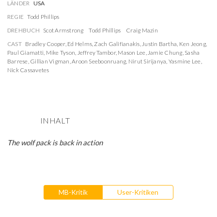
LÄNDER
USA
REGIE
Todd Phillips
DREHBUCH
Scot Armstrong
Todd Phillips
Craig Mazin
CAST
Bradley Cooper
,
Ed Helms
,
Zach Galifianakis
,
Justin Bartha
,
Ken Jeong
,
Paul Giamatti
,
Mike Tyson
,
Jeffrey Tambor
,
Mason Lee
,
Jamie Chung
,
Sasha
Barrese
,
Gillian Vigman
,
Aroon Seeboonruang
,
Nirut Sirijanya
,
Yasmine Lee
,
Nick Cassavetes
INHALT
The wolf pack is back in action
MB-Kritik
User-Kritiken