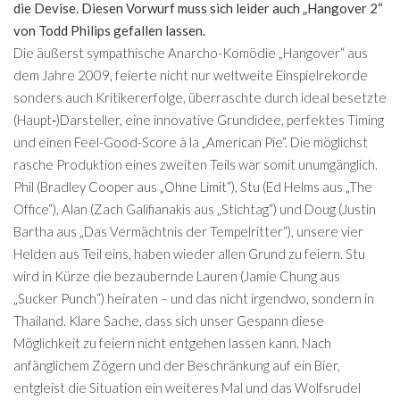
die Devise. Diesen Vorwurf muss sich leider auch „Hangover 2“
von Todd Philips gefallen lassen.
Die äußerst sympathische Anarcho-Komödie „Hangover“ aus
dem Jahre 2009, feierte nicht nur weltweite Einspielrekorde
sonders auch Kritikererfolge, überraschte durch ideal besetzte
(Haupt‑)Darsteller, eine innovative Grundidee, perfektes Timing
und einen Feel-Good-Score à la „American Pie“. Die möglichst
rasche Produktion eines zweiten Teils war somit unumgänglich.
Phil (Bradley Cooper aus „Ohne Limit“), Stu (Ed Helms aus „The
Office“), Alan (Zach Galifianakis aus „Stichtag“) und Doug (Justin
Bartha aus „Das Vermächtnis der Tempelritter“), unsere vier
Helden aus Teil eins, haben wieder allen Grund zu feiern. Stu
wird in Kürze die bezaubernde Lauren (Jamie Chung aus
„Sucker Punch“) heiraten – und das nicht irgendwo, sondern in
Thailand. Klare Sache, dass sich unser Gespann diese
Möglichkeit zu feiern nicht entgehen lassen kann. Nach
anfänglichem Zögern und der Beschränkung auf ein Bier,
entgleist die Situation ein weiteres Mal und das Wolfsrudel