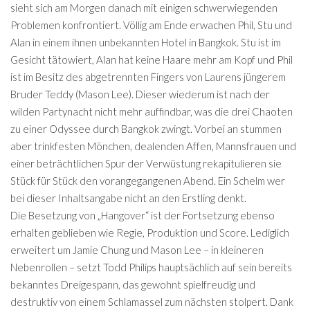
sieht sich am Morgen danach mit einigen schwerwiegenden
Problemen konfrontiert. Völlig am Ende erwachen Phil, Stu und
Alan in einem ihnen unbekannten Hotel in Bangkok. Stu ist im
Gesicht tätowiert, Alan hat keine Haare mehr am Kopf und Phil
ist im Besitz des abgetrennten Fingers von Laurens jüngerem
Bruder Teddy (Mason Lee). Dieser wiederum ist nach der
wilden Partynacht nicht mehr auffindbar, was die drei Chaoten
zu einer Odyssee durch Bangkok zwingt. Vorbei an stummen
aber trinkfesten Mönchen, dealenden Affen, Mannsfrauen und
einer beträchtlichen Spur der Verwüstung rekapitulieren sie
Stück für Stück den vorangegangenen Abend. Ein Schelm wer
bei dieser Inhaltsangabe nicht an den Erstling denkt.
Die Besetzung von „Hangover“ ist der Fortsetzung ebenso
erhalten geblieben wie Regie, Produktion und Score. Lediglich
erweitert um Jamie Chung und Mason Lee – in kleineren
Nebenrollen – setzt Todd Philips hauptsächlich auf sein bereits
bekanntes Dreigespann, das gewohnt spielfreudig und
destruktiv von einem Schlamassel zum nächsten stolpert. Dank