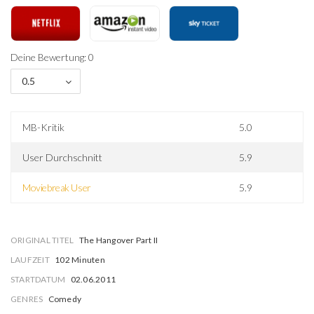
Deine Bewertung: 0
0.5
MB-Kritik
5.0
User Durchschnitt
5.9
Moviebreak User
5.9
ORIGINAL TITEL
The Hangover Part II
LAUFZEIT
102 Minuten
STARTDATUM
02.06.2011
GENRES
Comedy