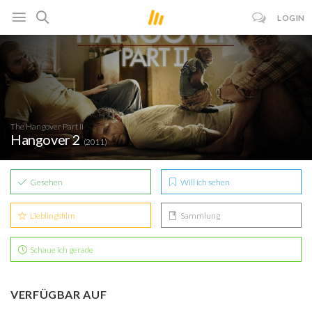
LOGIN
The Hangover Part II
Hangover 2
(2011)
Gesehen
Will ich sehen
Lieblingsfilm
Sammlung
Schaue ich gerade
VERFÜGBAR AUF