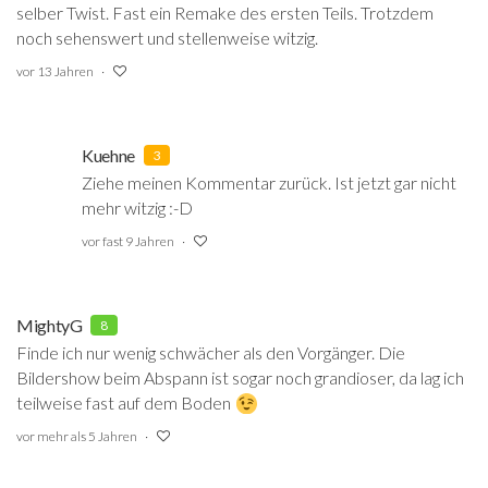
selber Twist. Fast ein Remake des ersten Teils. Trotzdem
noch sehenswert und stellenweise witzig.
vor 13 Jahren
Kuehne
3
Ziehe meinen Kommentar zurück. Ist jetzt gar nicht
mehr witzig :-D
vor fast 9 Jahren
MightyG
8
Finde ich nur wenig schwächer als den Vorgänger. Die
Bildershow beim Abspann ist sogar noch grandioser, da lag ich
teilweise fast auf dem Boden
vor mehr als 5 Jahren