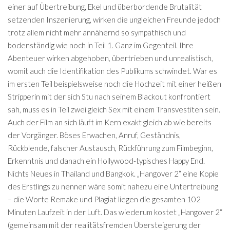
einer auf Übertreibung, Ekel und überbordende Brutalität
setzenden Inszenierung, wirken die ungleichen Freunde jedoch
trotz allem nicht mehr annähernd so sympathisch und
bodenständig wie noch in Teil 1. Ganz im Gegenteil. Ihre
Abenteuer wirken abgehoben, übertrieben und unrealistisch,
womit auch die Identifikation des Publikums schwindet. War es
im ersten Teil beispielsweise noch die Hochzeit mit einer heißen
Stripperin mit der sich Stu nach seinem Blackout konfrontiert
sah, muss es in Teil zwei gleich Sex mit einem Transvestiten sein.
Auch der Film an sich läuft im Kern exakt gleich ab wie bereits
der Vorgänger. Böses Erwachen, Anruf, Geständnis,
Rückblende, falscher Austausch, Rückführung zum Filmbeginn,
Erkenntnis und danach ein Hollywood-typisches Happy End.
Nichts Neues in Thailand und Bangkok. „Hangover 2“ eine Kopie
des Erstlings zu nennen wäre somit nahezu eine Untertreibung
– die Worte Remake und Plagiat liegen die gesamten 102
Minuten Laufzeit in der Luft. Das wiederum kostet „Hangover 2“
(gemeinsam mit der realitätsfremden Übersteigerung der