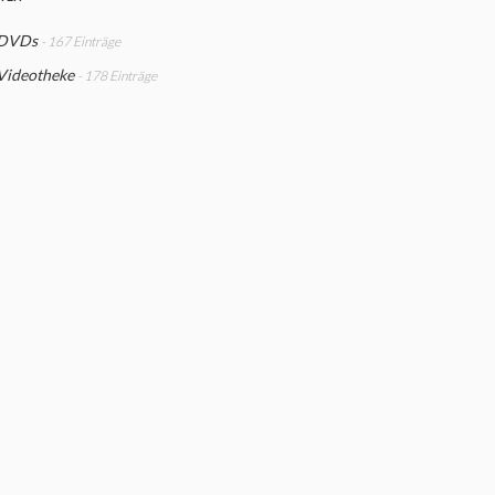
 DVDs
- 167 Einträge
Videotheke
- 178 Einträge