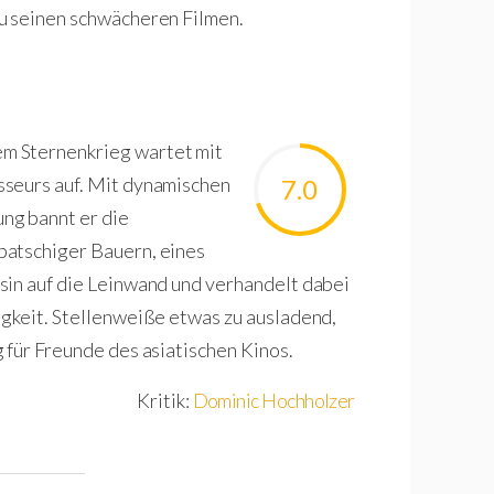
u seinen schwächeren Filmen.
m Sternenkrieg wartet mit
sseurs auf. Mit dynamischen
7.0
ng bannt er die
patschiger Bauern, eines
sin auf die Leinwand und verhandelt dabei
igkeit. Stellenweiße etwas zu ausladend,
 für Freunde des asiatischen Kinos.
Kritik:
Dominic Hochholzer