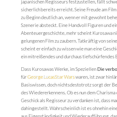
japanischen Regisseurs festzustellen, fällt schw
sicherlich bereits erreicht. Seine Freude am Fil
zu Beginn deutlich an, wenn er mit gewohnt b
Szenerie absteckt. Eine Handvoll Figuren und e
Abenteuergeschichte, mehr scheint Kurosawa nic
gelungenen Film zu zaubern. Tatkräftig von sein
scheint er einfach zu wissen wie man eine Geschi
ein mitreißendes und durchaus tiefschürfendes 
Dass Kurosawas Werke, im Speziellen
Die verb
für
George Lucas
Star Wars
waren, ist zwar hinlä
Basiswissen, doch nichtsdestotrotz sorgt der
des Wiedererkennens. Ob es nun dem Charisma
Geschick als Regisseur zu verdanken ist, dass man
dahingestellt. Wahrscheinlich ist es ohnehin ei
aus Eigenständigkeit und Wiederaufführung, da