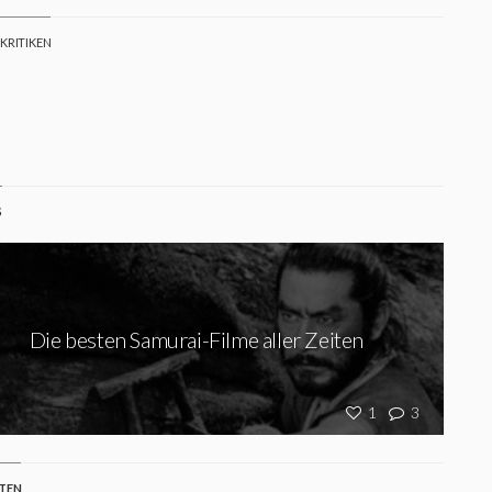
 KRITIKEN
gene
S
Die besten Samurai-Filme aller Zeiten
1
3
STEN