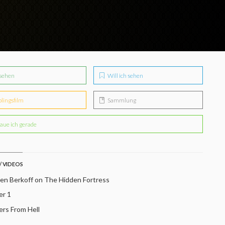
sehen
Will ich sehen
blingsfilm
Sammlung
aue ich gerade
/ VIDEOS
en Berkoff on The Hidden Fortress
er 1
ers From Hell