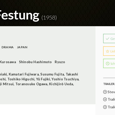
Festung
(1958)
Ge
DRAMA
JAPAN
Lie
 Kurosawa
Shinobu Hashimoto
Ryuzo
Sch
iaki
,
Kamatari Fujiwara
,
Susumu Fujita
,
Takashi
oshi
,
Toshiko Higuchi
,
Yû Fujiki
,
Yoshio Tsuchiya
,
ji Mitsui
,
Toranosuke Ogawa
,
Kichijirō Ueda
,
TRAILER 
Stev
Trail
Trail