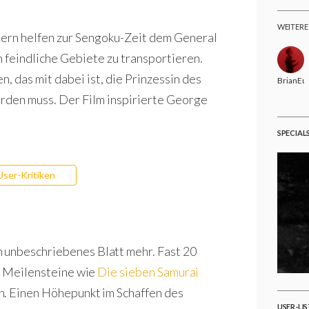
WEITERE
uern helfen zur Sengoku-Zeit dem General
feindliche Gebiete zu transportieren.
, das mit dabei ist, die Prinzessin des
BrianEu
werden muss. Der Film inspirierte George
SPECIAL
User-Kritiken
in unbeschriebenes Blatt mehr. Fast 20
m, Meilensteine wie
Die sieben Samurai
n. Einen Höhepunkt im Schaffen des
USER-LI