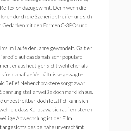
 Reflexion dazugewinnt. Denn wenn die
oren durch die Szenerie streifen und sich
de in Gedanken mit den Formen C-3POs und
ilms im Laufe der Jahre gewandelt. Galt er
 Parodie auf das damals sehr populäre
iert er aus heutiger Sicht wohl eher als
as für damalige Verhältnisse gewagte
mic Relief Nebencharaktere sorgt zwar
 Spannung stellenweiße doch merklich aus.
d unbestreitbar, doch letztlich kann sich
wehren, dass Kurosawa sich auf ernsteren
zweilige Abwechslung ist der Film
t angesichts des beinahe unverschämt