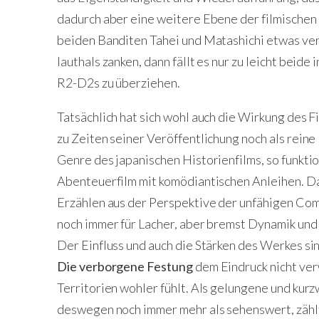
dadurch aber eine weitere Ebene der filmischen
beiden Banditen Tahei und Matashichi etwas verl
lauthals zanken, dann fällt es nur zu leicht bei
R2-D2s zu überziehen.
Tatsächlich hat sich wohl auch die Wirkung des F
zu Zeiten seiner Veröffentlichung noch als reine
Genre des japanischen Historienfilms, so funktion
Abenteuerfilm mit komödiantischen Anleihen. D
Erzählen aus der Perspektive der unfähigen Co
noch immer für Lacher, aber bremst Dynamik und
Der Einfluss und auch die Stärken des Werkes sin
Die verborgene Festung
dem Eindruck nicht ver
Territorien wohler fühlt. Als gelungene und kur
deswegen noch immer mehr als sehenswert, zähl