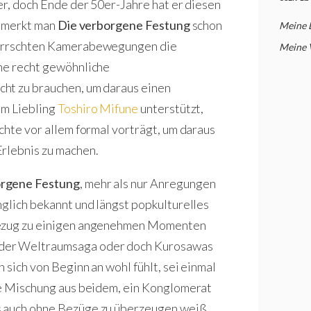
er, doch Ende der 50er-Jahre hat er diesen
m merkt man
Die verborgene Festung
schon
Meine
eherrschten Kamerabewegungen die
Meine 
ine recht gewöhnliche
ht zu brauchen, um daraus einen
em Liebling
Toshiro Mifune
unterstützt,
chte vor allem formal vorträgt, um daraus
Erlebnis zu machen.
orgene Festung
, mehr als nur Anregungen
nglich bekannt und längst popkulturelles
 Bezug zu einigen angenehmen Momenten
 der Weltraumsaga oder doch Kurosawas
 sich von Beginn an wohl fühlt, sei einmal
ne Mischung aus beidem, ein Konglomerat
s auch ohne Bezüge zu überzeugen weiß,