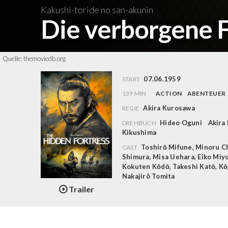
Kakushi-toride no san-akunin
Die verborgene 
Quelle:
themoviedb.org
07.06.1959
START
139 MIN
ACTION
ABENTEUER
Akira Kurosawa
REGIE
Hideo Oguni
Akira
DREHBUCH
Kikushima
Toshirō Mifune
,
Minoru Ch
CAST
Shimura
,
Misa Uehara
,
Eiko Miy
Kokuten Kōdō
,
Takeshi Katō
,
Kō
Nakajirô Tomita
Trailer