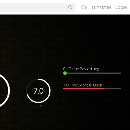
BEITRETEN
LOGIN
0
· Deine Bewertung
7.0 · Moviebreak User
7.0
Gut