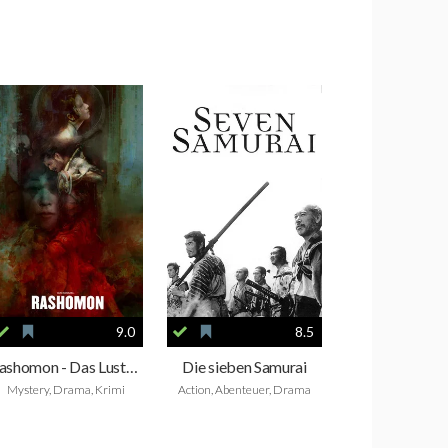
9.0
8.5
Rashomon - Das Lustwäldchen
Die sieben Samurai
Mystery, Drama, Krimi
Action, Abenteuer, Drama