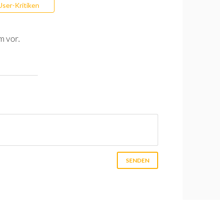
User-Kritiken
m vor.