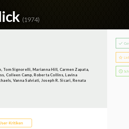
lick
(1974)
Ge
Lie
n
,
Tom Signorelli
,
Marianna Hill
,
Carmen Zapata
,
Sch
ss
,
Colleen Camp
,
Roberta Collins
,
Lavina
chaels
,
Vanna Salviati
,
Joseph R. Sicari
,
Renata
User-Kritiken