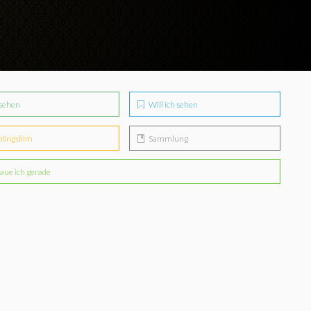
sehen
Will ich sehen
blingsfilm
Sammlung
aue ich gerade