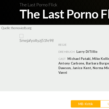
The Last Porno Flick
The Last Porno F
Quelle:
themoviedb.org
REGIE
Larry DiTillio
DREHBUCH
Michael Pataki
,
Mike Kelli
CAST
Antony Carbone
,
Barbara Burge
Dawson
,
Janice Kent
,
Norma Mi
Vanni
MB-Kritik