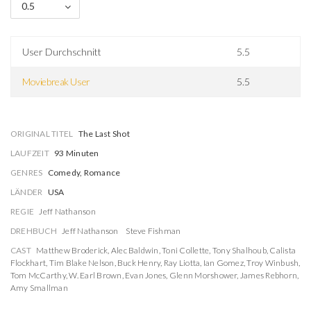
0.5
User Durchschnitt
5.5
Moviebreak User
5.5
ORIGINAL TITEL
The Last Shot
LAUFZEIT
93 Minuten
GENRES
Comedy, Romance
LÄNDER
USA
REGIE
Jeff Nathanson
DREHBUCH
Jeff Nathanson
Steve Fishman
CAST
Matthew Broderick
,
Alec Baldwin
,
Toni Collette
,
Tony Shalhoub
,
Calista
Flockhart
,
Tim Blake Nelson
,
Buck Henry
,
Ray Liotta
,
Ian Gomez
,
Troy Winbush
,
Tom McCarthy
,
W. Earl Brown
,
Evan Jones
,
Glenn Morshower
,
James Rebhorn
,
Amy Smallman