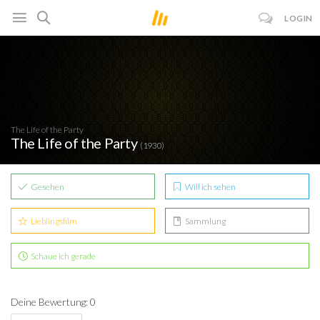
LOGIN
The Life of the Party
The Life of the Party
(1930)
Gesehen
Will ich sehen
Lieblingsfilm
Sammlung
Schaue ich gerade
Deine Bewertung: 0