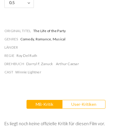
0.5
ORIGINAL TITEL
The Life of the Party
GENRES
Comedy, Romance, Musical
LÄNDER
REGIE
Roy Del Ruth
DREHBUCH
Darryl F. Zanuck
Arthur Caesar
CAST
Winnie Lightner
MB-Kritik
User-Kritiken
Es liegt noch keine offizielle Kritik für diesen Film vor.