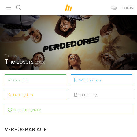
LOGIN
The Losers
The Losers
(2010)
Gesehen
Will ich sehen
Lieblingsfilm
Sammlung
Schaue ich gerade
VERFÜGBAR AUF