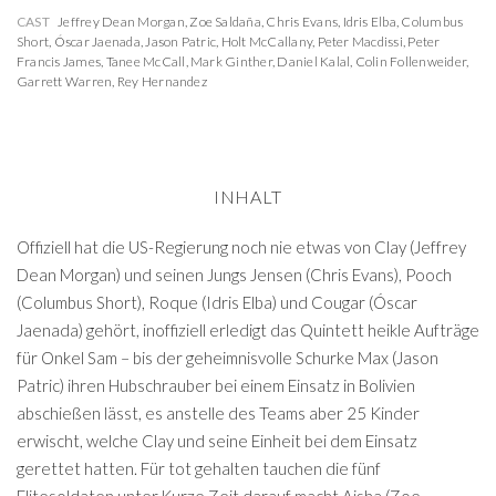
CAST
Jeffrey Dean Morgan
,
Zoe Saldaña
,
Chris Evans
,
Idris Elba
,
Columbus
Short
,
Óscar Jaenada
,
Jason Patric
,
Holt McCallany
,
Peter Macdissi
,
Peter
Francis James
,
Tanee McCall
,
Mark Ginther
,
Daniel Kalal
,
Colin Follenweider
,
Garrett Warren
,
Rey Hernandez
INHALT
Offiziell hat die US-Regierung noch nie etwas von Clay (Jeffrey
Dean Morgan) und seinen Jungs Jensen (Chris Evans), Pooch
(Columbus Short), Roque (Idris Elba) und Cougar (Óscar
Jaenada) gehört, inoffiziell erledigt das Quintett heikle Aufträge
für Onkel Sam – bis der geheimnisvolle Schurke Max (Jason
Patric) ihren Hubschrauber bei einem Einsatz in Bolivien
abschießen lässt, es anstelle des Teams aber 25 Kinder
erwischt, welche Clay und seine Einheit bei dem Einsatz
gerettet hatten. Für tot gehalten tauchen die fünf