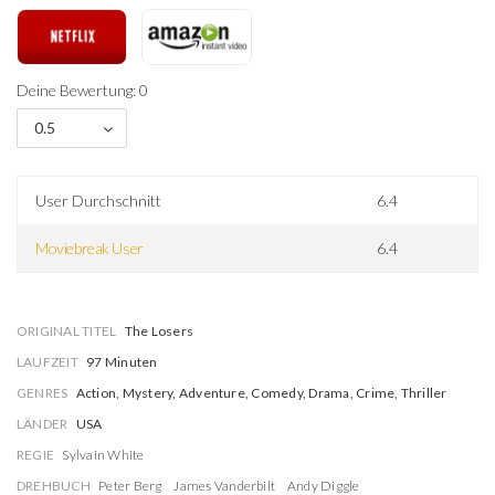
Deine Bewertung: 0
0.5
User Durchschnitt
6.4
Moviebreak User
6.4
ORIGINAL TITEL
The Losers
LAUFZEIT
97 Minuten
GENRES
Action, Mystery, Adventure, Comedy, Drama, Crime, Thriller
LÄNDER
USA
REGIE
Sylvain White
DREHBUCH
Peter Berg
James Vanderbilt
Andy Diggle