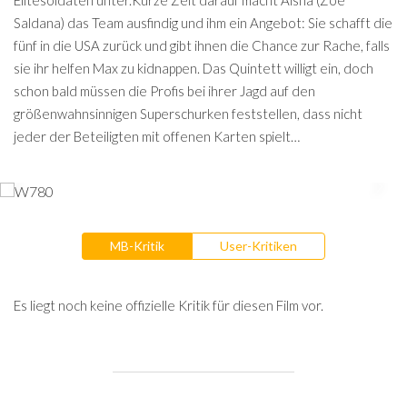
Elitesoldaten unter.Kurze Zeit darauf macht Aisha (Zoe
Saldana) das Team ausfindig und ihm ein Angebot: Sie schafft die
fünf in die USA zurück und gibt ihnen die Chance zur Rache, falls
sie ihr helfen Max zu kidnappen. Das Quintett willigt ein, doch
schon bald müssen die Profis bei ihrer Jagd auf den
größenwahnsinnigen Superschurken feststellen, dass nicht
jeder der Beteiligten mit offenen Karten spielt…
MB-Kritik
User-Kritiken
Es liegt noch keine offizielle Kritik für diesen Film vor.