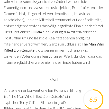
Jahrzehnte kaum bis gar nicht verändert wurden (die
Frauenfiguren sind zwischen Lustobjekten, Prostituierten oder
Damen in Not, die gerettet werden müssen, katastrophal
geschrieben), und der Mittelteil redundant auf der Stelle tritt,
entschädigt spätestens das völlig losgelöste Finale noch einmal.
Hier funktioniert
Gilliam
eine Festung zum mittelalterlichen
Kostümball um und lässt die Realitätsebenen endgültig
miteinander verschwimmen. Ganz zum Schluss ist
The Man Who
Killed Don Quixote
trotz seiner immer noch unwirklich
wirkenden Vollendung allem voran ein Werk darüber, dass das
Träumen glücklicherweise niemals ein Ende haben wird.
FAZIT
Anstelle einer konventionellen Romanverfilmung
ist "The Man Who Killed Don Quixote" ein
6.5
typischer Terry-Gilliam-Film, der in großen
Bildern gedacht ist, in dem der Realität zwischen