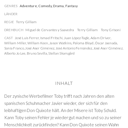
GENRES
Adventure, Comedy, Drama, Fantasy
LÄNDER
REGIE
Terry Gilliam
DREHBUCH
Miguel de Cervantes y Saavedra
Terry Gilliam
Tony Grisoni
CAST
José Luis Ferrer
,
Ismael Fritschi
,
Juan López-Tagle
,
Adam Driver
,
William Miller
,
William Keen
,
Jason Watkins
,
Paloma Bloyd
,
Óscar Jaenada
,
Sonia Franco
,
José Aser Giménez
,
José Antonio Fernández
,
José Aser Giménez
,
Alberto Jo Lee
,
Bruno Sevilla
,
Stellan Skarsgård
INHALT
Der zynische Werbefilmer Toby trifft nach Jahren den alten
spanischen Schuhmacher Javier wieder, der sich für den
leibhaftigen Don Quixote hält. An der Misere ist Toby Schuld.
Kann Toby seinen Fehler je wieder gut machen und so zu seiner
Menschlichkeit zurückfinden? Kann Don Quixote seinen Wahn