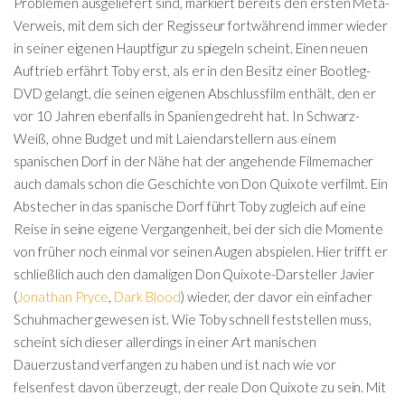
Problemen ausgeliefert sind, markiert bereits den ersten Meta-
Verweis, mit dem sich der Regisseur fortwährend immer wieder
in seiner eigenen Hauptfigur zu spiegeln scheint. Einen neuen
Auftrieb erfährt Toby erst, als er in den Besitz einer Bootleg-
DVD gelangt, die seinen eigenen Abschlussfilm enthält, den er
vor 10 Jahren ebenfalls in Spanien gedreht hat. In Schwarz-
Weiß, ohne Budget und mit Laiendarstellern aus einem
spanischen Dorf in der Nähe hat der angehende Filmemacher
auch damals schon die Geschichte von Don Quixote verfilmt. Ein
Abstecher in das spanische Dorf führt Toby zugleich auf eine
Reise in seine eigene Vergangenheit, bei der sich die Momente
von früher noch einmal vor seinen Augen abspielen. Hier trifft er
schließlich auch den damaligen Don Quixote-Darsteller Javier
(
Jonathan Pryce
,
Dark Blood
) wieder, der davor ein einfacher
Schuhmacher gewesen ist. Wie Toby schnell feststellen muss,
scheint sich dieser allerdings in einer Art manischen
Dauerzustand verfangen zu haben und ist nach wie vor
felsenfest davon überzeugt, der reale Don Quixote zu sein. Mit