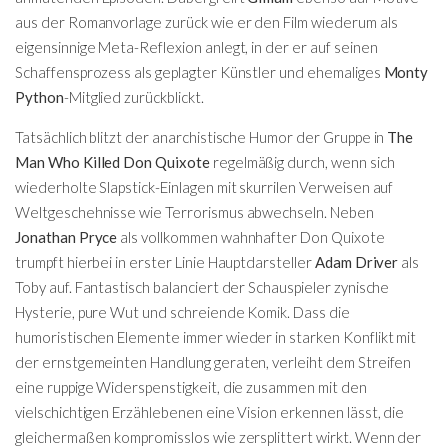
aus der Romanvorlage zurück wie er den Film wiederum als
eigensinnige Meta-Reflexion anlegt, in der er auf seinen
Schaffensprozess als geplagter Künstler und ehemaliges
Monty
Python
-Mitglied zurückblickt.
Tatsächlich blitzt der anarchistische Humor der Gruppe in
The
Man Who Killed Don Quixote
regelmäßig durch, wenn sich
wiederholte Slapstick-Einlagen mit skurrilen Verweisen auf
Weltgeschehnisse wie Terrorismus abwechseln. Neben
Jonathan Pryce
als vollkommen wahnhafter Don Quixote
trumpft hierbei in erster Linie Hauptdarsteller
Adam Driver
als
Toby auf. Fantastisch balanciert der Schauspieler zynische
Hysterie, pure Wut und schreiende Komik. Dass die
humoristischen Elemente immer wieder in starken Konflikt mit
der ernstgemeinten Handlung geraten, verleiht dem Streifen
eine ruppige Widerspenstigkeit, die zusammen mit den
vielschichtigen Erzählebenen eine Vision erkennen lässt, die
gleichermaßen kompromisslos wie zersplittert wirkt. Wenn der