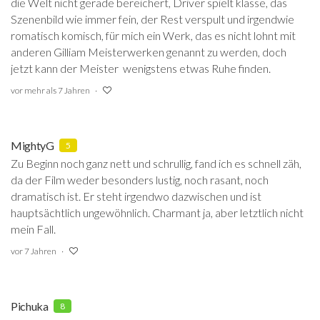
die Welt nicht gerade bereichert, Driver spielt klasse, das
Szenenbild wie immer fein, der Rest verspult und irgendwie
romatisch komisch, für mich ein Werk, das es nicht lohnt mit
anderen Gilliam Meisterwerken genannt zu werden, doch
jetzt kann der Meister wenigstens etwas Ruhe finden.
vor mehr als 7 Jahren
MightyG
5
Zu Beginn noch ganz nett und schrullig, fand ich es schnell zäh,
da der Film weder besonders lustig, noch rasant, noch
dramatisch ist. Er steht irgendwo dazwischen und ist
hauptsächtlich ungewöhnlich. Charmant ja, aber letztlich nicht
mein Fall.
vor 7 Jahren
Pichuka
8