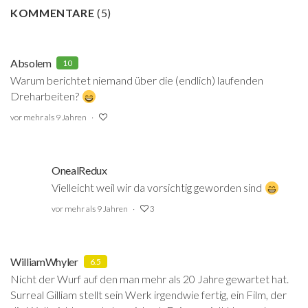
KOMMENTARE
(
5
)
Absolem
10
Warum berichtet niemand über die (endlich) laufenden
Dreharbeiten?
vor mehr als 9 Jahren
OnealRedux
Vielleicht weil wir da vorsichtig geworden sind
vor mehr als 9 Jahren
3
WilliamWhyler
6.5
Nicht der Wurf auf den man mehr als 20 Jahre gewartet hat.
Surreal Gilliam stellt sein Werk irgendwie fertig, ein Film, der