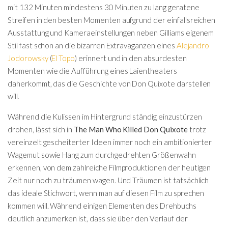
mit 132 Minuten mindestens 30 Minuten zu lang geratene
Streifen in den besten Momenten aufgrund der einfallsreichen
Ausstattung und Kameraeinstellungen neben Gilliams eigenem
Stil fast schon an die bizarren Extravaganzen eines
Alejandro
Jodorowsky
(
El Topo
) erinnert und in den absurdesten
Momenten wie die Aufführung eines Laientheaters
daherkommt, das die Geschichte von Don Quixote darstellen
will.
Während die Kulissen im Hintergrund ständig einzustürzen
drohen, lässt sich in
The Man Who Killed Don Quixote
trotz
vereinzelt gescheiterter Ideen immer noch ein ambitionierter
Wagemut sowie Hang zum durchgedrehten Größenwahn
erkennen, von dem zahlreiche Filmproduktionen der heutigen
Zeit nur noch zu träumen wagen. Und Träumen ist tatsächlich
das ideale Stichwort, wenn man auf diesen Film zu sprechen
kommen will. Während einigen Elementen des Drehbuchs
deutlich anzumerken ist, dass sie über den Verlauf der