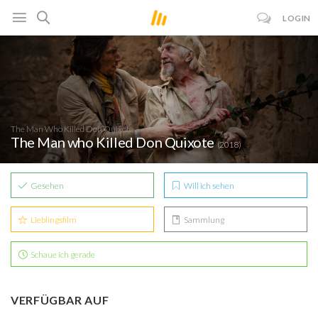
LOGIN
The Man Who Killed Don Quixote
The Man who Killed Don Quixote
(2018)
Gesehen
Will ich sehen
Lieblingsfilm
Sammlung
Schaue ich gerade
VERFÜGBAR AUF