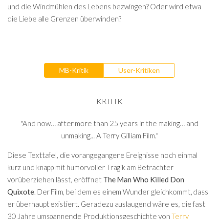
und die Windmühlen des Lebens bezwingen? Oder wird etwa
die Liebe alle Grenzen überwinden?
MB-Kritik
User-Kritiken
KRITIK
"And now… after more than 25 years in the making… and
unmaking... A Terry Gilliam Film."
Diese Texttafel, die vorangegangene Ereignisse noch einmal
kurz und knapp mit humorvoller Tragik am Betrachter
vorüberziehen lässt, eröffnet
The Man Who Killed Don
Quixote
. Der Film, bei dem es einem Wunder gleichkommt, dass
er überhaupt existiert. Geradezu auslaugend wäre es, die fast
30 Jahre umspannende Produktionsgeschichte von
Terry