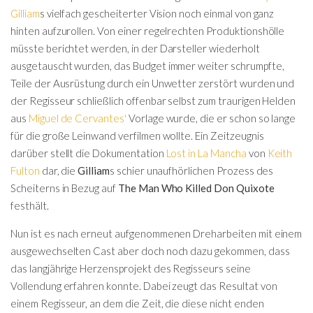
Gilliam
s vielfach gescheiterter Vision noch einmal von ganz
hinten aufzurollen. Von einer regelrechten Produktionshölle
müsste berichtet werden, in der Darsteller wiederholt
ausgetauscht wurden, das Budget immer weiter schrumpfte,
Teile der Ausrüstung durch ein Unwetter zerstört wurden und
der Regisseur schließlich offenbar selbst zum traurigen Helden
aus
Miguel de Cervantes'
Vorlage wurde, die er schon so lange
für die große Leinwand verfilmen wollte. Ein Zeitzeugnis
darüber stellt die Dokumentation
Lost in La Mancha
von
Keith
Fulton
dar, die
Gilliam
s schier unaufhörlichen Prozess des
Scheiterns in Bezug auf
The Man Who Killed Don Quixote
festhält.
Nun ist es nach erneut aufgenommenen Dreharbeiten mit einem
ausgewechselten Cast aber doch noch dazu gekommen, dass
das langjährige Herzensprojekt des Regisseurs seine
Vollendung erfahren konnte. Dabei zeugt das Resultat von
einem Regisseur, an dem die Zeit, die diese nicht enden