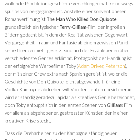
wollende Produktionsgeschichte verschlungen hat, keineswegs
spurlos vorübergegangen ist. Anstelle einer konventionellen
Romanverfilmung ist
The Man Who Killed Don Quixote
grundsätzlich ein typischer
Terry
-
Gilliam
-Film, der in großen
Bildern gedacht ist, in dem der Realität zwischen Gegenwart,
Vergangenheit, Traum und Fantasie ab einem gewissen Punkt
keine Grenzen mehr gesetzt sind und der Erzählebenen über
verschiedenste Genres erklimmt. Protagonist der Handlung ist
der erfolgreiche Werbefilmer Toby (
Adam Driver
,
Peterson
),
der mit seiner Crew extra nach Spanien gereist ist, wo er die
Geschichte von Don Quixote leicht abgewandelt für eine
Vodka-Kampagne abdrehen will. Von den Leuten um sich herum
wird er ständig geradezu lapidar als kreatives Genie bezeichnet,
doch Toby entpuppt sich in den ersten Szenen von
Gilliam
s Film
vor allem als abgehobener, gestresster Künstler, der in einer
kreativen Krise steckt.
Dass die Dreharbeiten zu der Kampagne ständig neuen