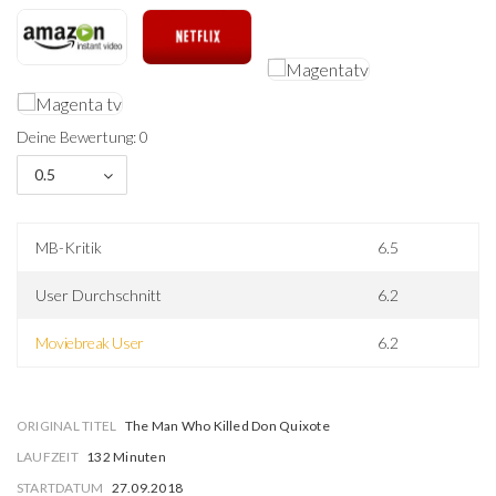
Deine Bewertung: 0
0.5
MB-Kritik
6.5
User Durchschnitt
6.2
Moviebreak User
6.2
ORIGINAL TITEL
The Man Who Killed Don Quixote
LAUFZEIT
132 Minuten
STARTDATUM
27.09.2018