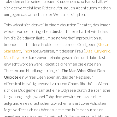
Toby, den er für seinen treuen Knappen Sancho Panza hält, will
sich der vermeintliche Ritter auf zu neuen Abenteuern machen,
um gegen das Unrecht in der Welt anzukämpfen.
Toby wähnt sich derweil in einem absurden Theater, das immer
wieder von dem dringlichen Umstand überschattet wird, dass
ihm die Zeit davon läuft, um seine Werbefilmproduktion zu
beenden und andere Probleme mit seinem Geldgeber (
Stellan
Skarsgard
,
Thor
) abzuwehren, mit dessen Frau (
Olga Kurylenko
,
Max Payne
) er kurz zuvor beinahe geschlafen und dabei fast
erwischt worden wäre. Recht bald nehmen die einzelnen
Themen und Handlungsstränge in
The Man Who Killed Don
Quixote
ein wirres Eigenleben an, das der Regisseur
offensichtlich völlig bewusst zu purem Chaos überhöht. Wenn
sich das Duo gemeinsam auf eine Odyssee durch die spanische
Umgebung begibt, wobei Toby dem verwirrten Javier eher
aufgrund eines drastischen Zwischenfalls mit zwei Polizisten
folgt, verliert sich das Werk zunehmend in immer surrealer
anmutenden Episoden. Dabei greift
Gilliam
ebenso auf Motive