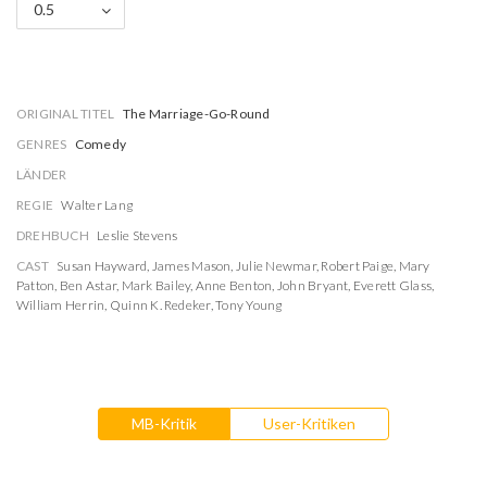
0.5
ORIGINAL TITEL
The Marriage-Go-Round
GENRES
Comedy
LÄNDER
REGIE
Walter Lang
DREHBUCH
Leslie Stevens
CAST
Susan Hayward
,
James Mason
,
Julie Newmar
,
Robert Paige
,
Mary
Patton
,
Ben Astar
,
Mark Bailey
,
Anne Benton
,
John Bryant
,
Everett Glass
,
William Herrin
,
Quinn K. Redeker
,
Tony Young
MB-Kritik
User-Kritiken