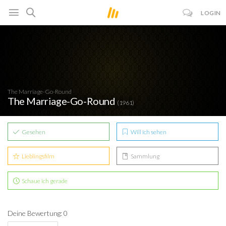
LOGIN
The Marriage-Go-Round
The Marriage-Go-Round
(1961)
Gesehen
Will ich sehen
Lieblingsfilm
Sammlung
Schaue ich gerade
Deine Bewertung: 0