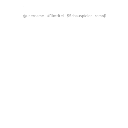
@username
#Filmtitel
$Schauspieler
:emoji