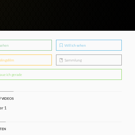
sehen
Will ich sehen
blingsfilm
Sammlung
aue ich gerade
/ VIDEOS
er 1
STEN