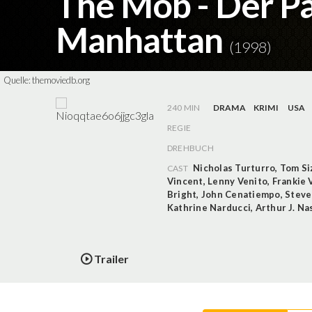
The Mob - Der P
Manhattan
(1998)
Quelle:
themoviedb.org
240 MIN
DRAMA
KRIMI
USA
REGIE
DREHBUCH
Nicholas Turturro
,
Tom S
CAST
Vincent
,
Lenny Venito
,
Frankie V
Bright
,
John Cenatiempo
,
Steve
Kathrine Narducci
,
Arthur J. Na
Trailer