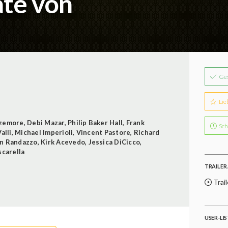
ate von
Ge
Lie
izemore
,
Debi Mazar
,
Philip Baker Hall
,
Frank
Sch
alli
,
Michael Imperioli
,
Vincent Pastore
,
Richard
n Randazzo
,
Kirk Acevedo
,
Jessica DiCicco
,
scarella
TRAILER 
Trail
USER-LI