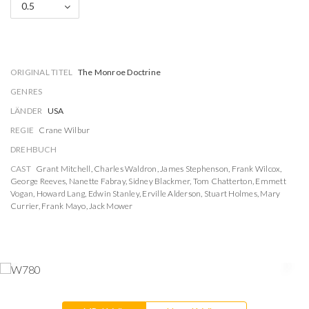
0.5
ORIGINAL TITEL
The Monroe Doctrine
GENRES
LÄNDER
USA
REGIE
Crane Wilbur
DREHBUCH
CAST
Grant Mitchell
,
Charles Waldron
,
James Stephenson
,
Frank Wilcox
,
George Reeves
,
Nanette Fabray
,
Sidney Blackmer
,
Tom Chatterton
,
Emmett
Vogan
,
Howard Lang
,
Edwin Stanley
,
Erville Alderson
,
Stuart Holmes
,
Mary
Currier
,
Frank Mayo
,
Jack Mower