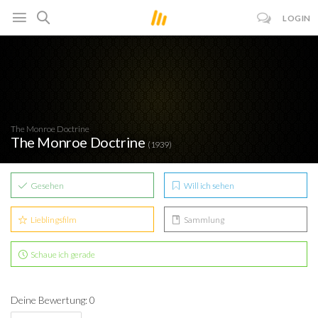
LOGIN
The Monroe Doctrine
The Monroe Doctrine
(1939)
Gesehen
Will ich sehen
Lieblingsfilm
Sammlung
Schaue ich gerade
Deine Bewertung: 0