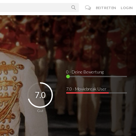
BEITRETEN
LOGIN
0
· Deine Bewertung
7.0 · Moviebreak User
7.0
Gut