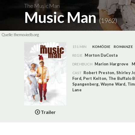
The Music Man
Music Man
(1962)
Quelle:
themoviedb.org
151 MIN
KOMÖDIE
ROMANZE
Morton DaCosta
REGIE
Marion Hargrove
M
DREHBUCH
Robert Preston
,
Shirley J
CAST
Ford
,
Pert Kelton
,
The Buffalo B
Spangenberg
,
Wayne Ward
,
Tim
Lane
Trailer