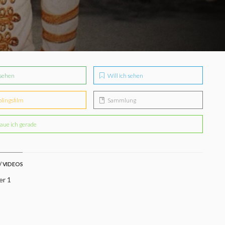
sehen
Will ich sehen
blingsfilm
Sammlung
aue ich gerade
/ VIDEOS
er 1