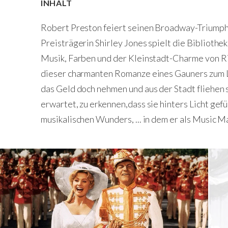
INHALT
Robert Preston feiert seinen Broadway-Triumph 
Preisträgerin Shirley Jones spielt die Bibliothe
Musik, Farben und der Kleinstadt-Charme von Ri
dieser charmanten Romanze eines Gauners zum Leb
das Geld doch nehmen und aus der Stadt fliehen s
erwartet, zu erkennen,dass sie hinters Licht gef
musikalischen Wunders, ... in dem er als Music M