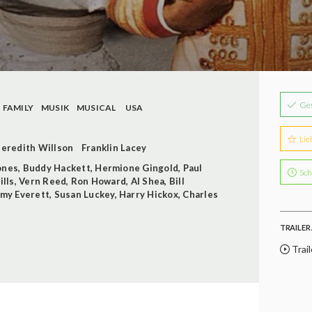
Ge
FAMILY
MUSIK
MUSICAL
USA
Lie
eredith Willson
Franklin Lacey
ones
,
Buddy Hackett
,
Hermione Gingold
,
Paul
Sch
ills
,
Vern Reed
,
Ron Howard
,
Al Shea
,
Bill
my Everett
,
Susan Luckey
,
Harry Hickox
,
Charles
TRAILER 
Trail