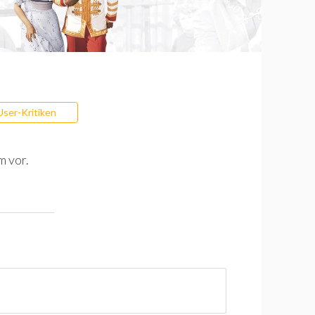
User-Kritiken
m vor.