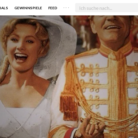
. . .
IALS
GEWINNSPIELE
FEED