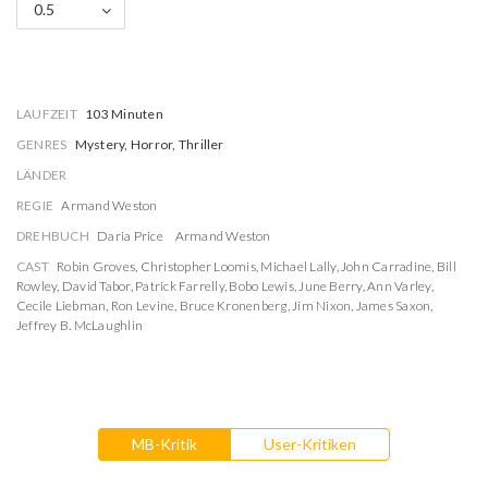
0.5
LAUFZEIT
103 Minuten
GENRES
Mystery, Horror, Thriller
LÄNDER
REGIE
Armand Weston
DREHBUCH
Daria Price
Armand Weston
CAST
Robin Groves
,
Christopher Loomis
,
Michael Lally
,
John Carradine
,
Bill
Rowley
,
David Tabor
,
Patrick Farrelly
,
Bobo Lewis
,
June Berry
,
Ann Varley
,
Cecile Liebman
,
Ron Levine
,
Bruce Kronenberg
,
Jim Nixon
,
James Saxon
,
Jeffrey B. McLaughlin
MB-Kritik
User-Kritiken