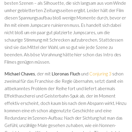
besten Szenen – als Silhouette, die sich langsam aus vom Winde
umher gebletterten Zeitungsseiten ergibt. Leider hält der Film
diesen Spannungsaufbau bloß wenige Momente durch, bevor er
ihn mit einem Jumpscare ruinieren muss. Es handelt sich dabei
nicht bloß um ein paar gut platzierte Jumpscares, um die
schaurige Stimmung mit Schrecken aufzubrechen. Stattdessen
sind sie das Mittel der Wahl, um so gut wie jede Szene zu
beenden. Als böse Vorahnung hätte hier schon das Intro des
Filmes genügen müssen.
Michael Chaves
, der mit
Lloronas Fluch
und
Conjuring 3
schon
zweimal für das Franchise die Regie übernahm, setzt damit ein
altbekanntes Problem der Reihe fort und liefert abermals
Effekthascherei und Geisterbahn-Spuk ab, der im Moment
effektiv erscheint, doch kaum bis nach dem Abspann wirkt. Hinzu
kommen eine eh schon abgenutzte Geschichte und eine
Redundanz im Szenen-Aufbau: Nach der Sichtung hat man das
Gefühl, unzählige Male gesehen zu haben, wie ein Nonnen-