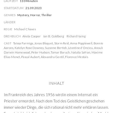
LAUFZEIT
110 Minuten
STARTDATUM
21.09.2023
GENRES
Mystery, Horror, Thriller
LÄNDER
REGIE
Michael Chaves
DREHBUCH
Akela Cooper
Ian B. Goldberg
Richard Naing
CAST
Taissa Farmiga
,
Jonas Bloquet
,
Storm Reid
,
Anna Popplewell
,
Bonnie
Aarons
,
Katelyn Rose Downey
,
Suzanne Bertish
,
Léontine d'Oncieu
,
Anouk
Darwin Homewood
,
Peter Hudson
,
Tamar Baruch
,
Natalia Safran
,
Maxime
Elias-Menet
,
Pascal Aubert
,
Alexandra Gentil
,
Florence Mestais
INHALT
Im Frankreich des Jahres 1956 wird in einem Internat ein
Priester ermordet. Nach dem Tod des Geistlichen geschehen
immer wieder Dinge, die sich rational nicht mehr erklären lassen.