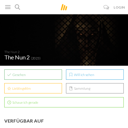
LOGIN
The Nun 2
The Nun 2
(2023)
Gesehen
Will ich sehen
Lieblingsfilm
Sammlung
Schaue ich gerade
VERFÜGBAR AUF