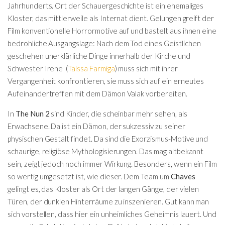
Jahrhunderts. Ort der Schauergeschichte ist ein ehemaliges
Kloster, das mittlerweile als Internat dient. Gelungen greift der
Film konventionelle Horrormotive auf und bastelt aus ihnen eine
bedrohliche Ausgangslage: Nach dem Tod eines Geistlichen
geschehen unerklärliche Dinge innerhalb der Kirche und
Schwester Irene (
Taissa Farmiga
) muss sich mit ihrer
Vergangenheit konfrontieren, sie muss sich auf ein erneutes
Aufeinandertreffen mit dem Dämon Valak vorbereiten.
In
The Nun 2
sind Kinder, die scheinbar mehr sehen, als
Erwachsene. Da ist ein Dämon, der sukzessiv zu seiner
physischen Gestalt findet. Da sind die Exorzismus-Motive und
schaurige, religiöse Mythologisierungen. Das mag altbekannt
sein, zeigt jedoch noch immer Wirkung. Besonders, wenn ein Film
so wertig umgesetzt ist, wie dieser. Dem Team um
Chaves
gelingt es, das Kloster als Ort der langen Gänge, der vielen
Türen, der dunklen Hinterräume zu inszenieren. Gut kann man
sich vorstellen, dass hier ein unheimliches Geheimnis lauert. Und