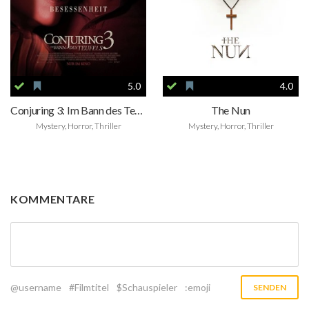
5.0
4.0
Conjuring 3: Im Bann des Teufels
The Nun
Mystery, Horror, Thriller
Mystery, Horror, Thriller
KOMMENTARE
@username
#Filmtitel
$Schauspieler
:emoji