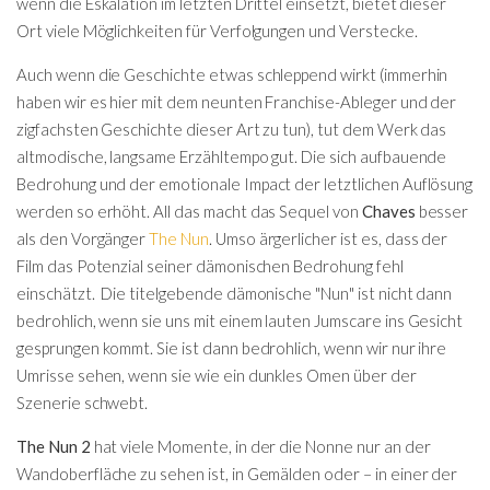
wenn die Eskalation im letzten Drittel einsetzt, bietet dieser
Ort viele Möglichkeiten für Verfolgungen und Verstecke.
Auch wenn die Geschichte etwas schleppend wirkt (immerhin
haben wir es hier mit dem neunten Franchise-Ableger und der
zigfachsten Geschichte dieser Art zu tun), tut dem Werk das
altmodische, langsame Erzähltempo gut. Die sich aufbauende
Bedrohung und der emotionale Impact der letztlichen Auflösung
werden so erhöht. All das macht das Sequel von
Chaves
besser
als den Vorgänger
The Nun
. Umso ärgerlicher ist es, dass der
Film das Potenzial seiner dämonischen Bedrohung fehl
einschätzt. Die titelgebende dämonische "Nun" ist nicht dann
bedrohlich, wenn sie uns mit einem lauten Jumscare ins Gesicht
gesprungen kommt. Sie ist dann bedrohlich, wenn wir nur ihre
Umrisse sehen, wenn sie wie ein dunkles Omen über der
Szenerie schwebt.
The Nun 2
hat viele Momente, in der die Nonne nur an der
Wandoberfläche zu sehen ist, in Gemälden oder – in einer der