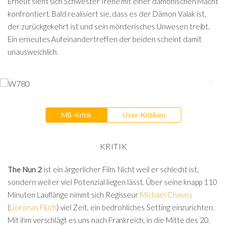
Erneut sieht sich Schwester Irene mit einer dämonischen Macht
konfrontiert. Bald realisiert sie, dass es der Dämon Valak ist,
der zurückgekehrt ist und sein mörderisches Unwesen treibt.
Ein erneutes Aufeinandertreffen der beiden scheint damit
unausweichlich.
MB-Kritik
User-Kritiken
KRITIK
The Nun 2
ist ein ärgerlicher Film. Nicht weil er schlecht ist,
sondern weil er viel Potenzial liegen lässt. Über seine knapp 110
Minuten Lauflänge nimmt sich Regisseur
Michael Chaves
(
Lloronas Fluch
) viel Zeit, ein bedrohliches Setting einzurichten.
Mit ihm verschlägt es uns nach Frankreich, in die Mitte des 20.