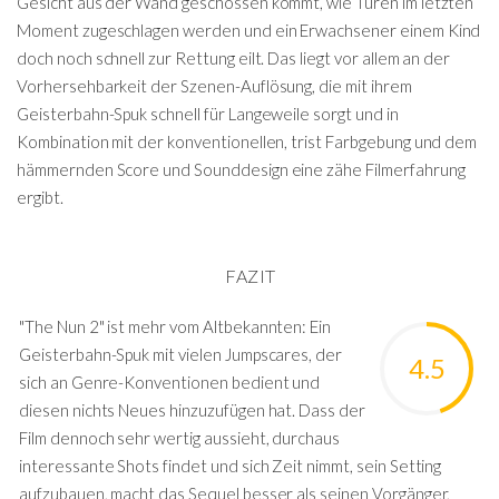
Gesicht aus der Wand geschossen kommt, wie Türen im letzten
Moment zugeschlagen werden und ein Erwachsener einem Kind
doch noch schnell zur Rettung eilt. Das liegt vor allem an der
Vorhersehbarkeit der Szenen-Auflösung, die mit ihrem
Geisterbahn-Spuk schnell für Langeweile sorgt und in
Kombination mit der konventionellen, trist Farbgebung und dem
hämmernden Score und Sounddesign eine zähe Filmerfahrung
ergibt.
FAZIT
"The Nun 2" ist mehr vom Altbekannten: Ein
Geisterbahn-Spuk mit vielen Jumpscares, der
4.5
sich an Genre-Konventionen bedient und
diesen nichts Neues hinzuzufügen hat. Dass der
Film dennoch sehr wertig aussieht, durchaus
interessante Shots findet und sich Zeit nimmt, sein Setting
aufzubauen, macht das Sequel besser als seinen Vorgänger,