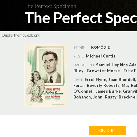
The Perfect Specimen
The Perfect Spe
Quelle:
themoviedb.org
97 MIN
KOMÖDIE
Michael Curtiz
REGIE
Samuel Hopkins Ad
DREHBUCH
Riley
Brewster Morse
Fritz 
Errol Flynn
,
Joan Blondell
CAST
Foran
,
Beverly Roberts
,
May Ro
O'Connell
,
James Burke
,
Granvi
Bohanon
,
John 'Rusty' Brecknel
MB-Kritik