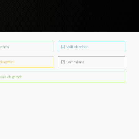
sehen
Will ich sehen
blingsfilm
Sammlung
aue ich gerade