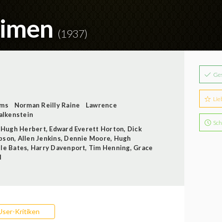
cimen
(1937)
Ge
Lie
ams
Norman Reilly Raine
Lawrence
Falkenstein
Sch
,
Hugh Herbert
,
Edward Everett Horton
,
Dick
bson
,
Allen Jenkins
,
Dennie Moore
,
Hugh
lle Bates
,
Harry Davenport
,
Tim Henning
,
Grace
l
User-Kritiken