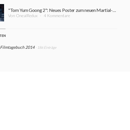
"Tom Yum Goong 2": Neues Poster zum neuen Martial-Arts Werk mit Tony Jaa
Von OnealRedux
4 Kommentare
STEN
 Filmtagebuch 2014
- 186 Einträge