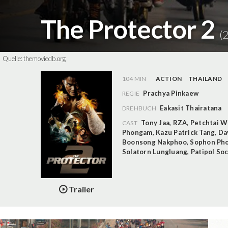
The Protector 2
(
Quelle:
themoviedb.org
104 MIN
ACTION
THAILAND
Prachya Pinkaew
REGIE
Eakasit Thairatana
DREHBUCH
Tony Jaa
,
RZA
,
Petchtai 
CAST
Phongam
,
Kazu Patrick Tang
,
Da
Boonsong Nakphoo
,
Sophon Ph
Solatorn Lungluang
,
Patipol So
Trailer