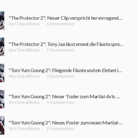
"The Protector 2": Neuer Clip verspricht hervorragende Martial-Arts-Action
Von OnealRedux
6 Kommentare
"The Protector 2": Tony Jaa lässt erneut die Fäuste sprechen
Von OnealRedux
5 Kommentare
"Tom Yum Goong 2": Fliegende Fäuste und ein Elefant im neuem Trailer zu Tony Jaas Action-Feuerwerk
Von OnealRedux
5 Kommentare
"Tom Yum Goong 2": Neuer Trailer zum Martial-Arts Werk mit Tony Jaa
Von OnealRedux
4 Kommentare
"Tom Yum Goong 2": Neues Poster zum neuen Martial-Arts Werk mit Tony Jaa
Von OnealRedux
2 Kommentare