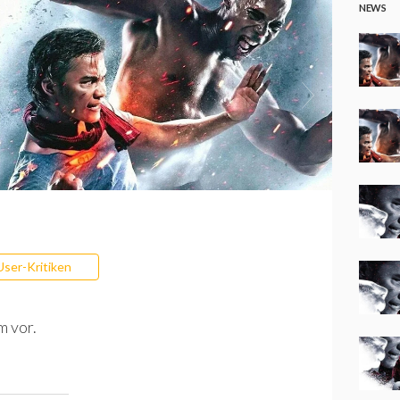
NEWS
User-Kritiken
m vor.