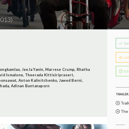
2013)
Ge
Lie
Wongkamlao
,
JeeJa Yanin
,
Marrese Crump
,
Rhatha
Sch
vid Ismalone
,
Theerada Kittisiriprasert
,
oonsawat
,
Anton Kalinitchenko
,
Jawed Berni
,
chada
,
Adinan Buntanaporn
TRAILER 
Trail
The P