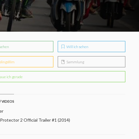
sehen
Will ich sehen
blingsfilm
Sammlung
aue ich gerade
/ VIDEOS
er
rotector 2 Official Trailer #1 (2014)