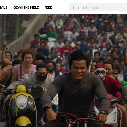
. . .
IALS
GEWINNSPIELE
FEED