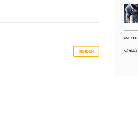
USER-LI
Oneals