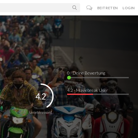
BEITRETEN
LOGIN
0
· Deine Bewertung
4.2 · Moviebreak User
4.2
Uninteressant