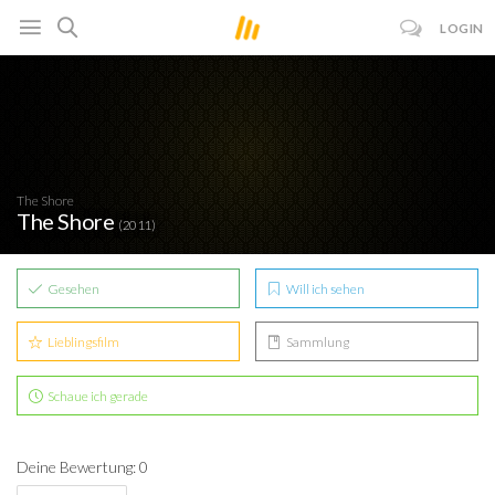
LOGIN
The Shore
The Shore
(2011)
Gesehen
Will ich sehen
Lieblingsfilm
Sammlung
Schaue ich gerade
Deine Bewertung: 0