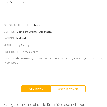
0.5
ORIGINAL TITEL
The Shore
GENRES
Comedy, Drama, Biography
LÄNDER
Ireland
REGIE
Terry George
DREHBUCH
Terry George
CAST
Anthony Brophy
,
Packy Lee
,
Ciarán Hinds
,
Kerry Condon
,
Ruth McCabe
,
Lalor Roddy
MB-Kritik
User-Kritiken
Es liegt noch keine offizielle Kritik für diesen Film vor.