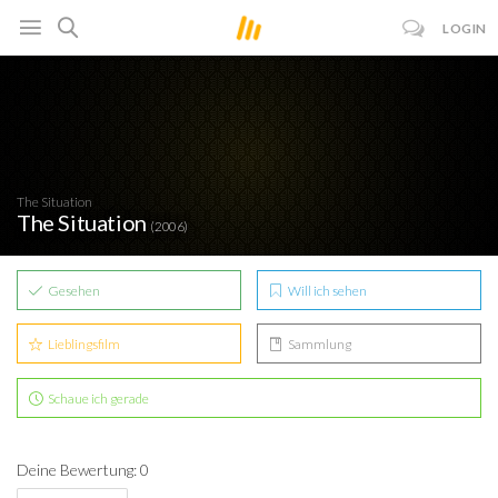
LOGIN
The Situation
The Situation
(2006)
Gesehen
Will ich sehen
Lieblingsfilm
Sammlung
Schaue ich gerade
Deine Bewertung: 0