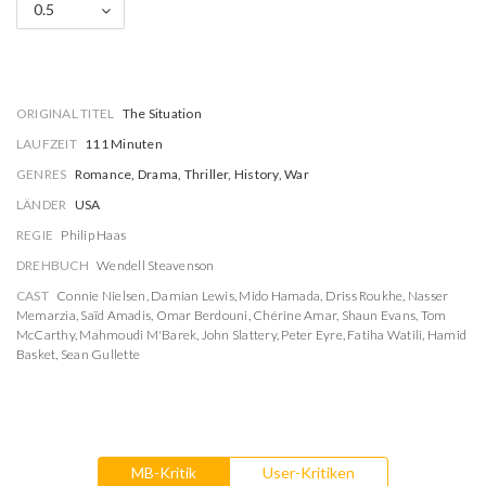
0.5
ORIGINAL TITEL
The Situation
LAUFZEIT
111 Minuten
GENRES
Romance, Drama, Thriller, History, War
LÄNDER
USA
REGIE
Philip Haas
DREHBUCH
Wendell Steavenson
CAST
Connie Nielsen
,
Damian Lewis
,
Mido Hamada
,
Driss Roukhe
,
Nasser
Memarzia
,
Saïd Amadis
,
Omar Berdouni
,
Chérine Amar
,
Shaun Evans
,
Tom
McCarthy
,
Mahmoudi M'Barek
,
John Slattery
,
Peter Eyre
,
Fatiha Watili
,
Hamid
Basket
,
Sean Gullette
MB-Kritik
User-Kritiken