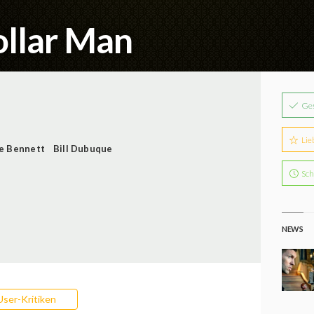
ollar Man
Ge
Lie
e Bennett
Bill Dubuque
Sch
NEWS
User-Kritiken