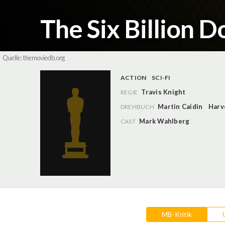
The Six Billion D
Quelle:
themoviedb.org
ACTION
SCI-FI
Travis Knight
REGIE
Martin Caidin
Harv
DREHBUCH
Mark Wahlberg
CAST
MB-Kritik