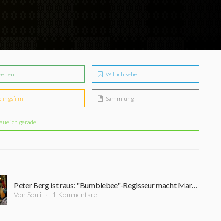
sehen
Will ich sehen
blingsfilm
Sammlung
aue ich gerade
Peter Berg ist raus: "Bumblebee"-Regisseur macht Mark Wahlberg zum "Six Billion Dollar Man"
Von Souli
1 Kommentare