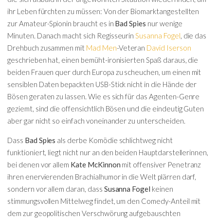
ihr Leben fürchten zu müssen: Von der Biomarktangestellten
zur Amateur-Spionin braucht es in
Bad Spies
nur wenige
Minuten. Danach macht sich Regisseurin
Susanna Fogel
, die das
Drehbuch zusammen mit
Mad Men
-Veteran
David Iserson
geschrieben hat, einen bemüht-ironisierten Spaß daraus, die
beiden Frauen quer durch Europa zu scheuchen, um einen mit
sensiblen Daten bepackten USB-Stick nicht in die Hände der
Bösen geraten zu lassen. Wie es sich für das Agenten-Genre
geziemt, sind die offensichtlich Bösen und die eindeutig Guten
aber gar nicht so einfach voneinander zu unterscheiden.
Dass
Bad Spies
als derbe Komödie schlichtweg nicht
funktioniert, liegt nicht nur an den beiden Hauptdarstellerinnen,
bei denen vor allem
Kate McKinnon
mit offensiver Penetranz
ihren enervierenden Brachialhumor in die Welt plärren darf,
sondern vor allem daran, dass
Susanna Fogel
keinen
stimmungsvollen Mittelweg findet, um den Comedy-Anteil mit
dem zur geopolitischen Verschwörung aufgebauschten