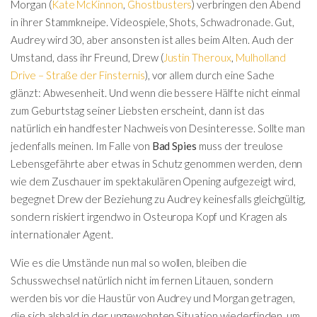
Morgan (
Kate McKinnon
,
Ghostbusters
) verbringen den Abend
in ihrer Stammkneipe. Videospiele, Shots, Schwadronade. Gut,
Audrey wird 30, aber ansonsten ist alles beim Alten. Auch der
Umstand, dass ihr Freund, Drew (
Justin Theroux
,
Mulholland
Drive – Straße der Finsternis
), vor allem durch eine Sache
glänzt: Abwesenheit. Und wenn die bessere Hälfte nicht einmal
zum Geburtstag seiner Liebsten erscheint, dann ist das
natürlich ein handfester Nachweis von Desinteresse. Sollte man
jedenfalls meinen. Im Falle von
Bad Spies
muss der treulose
Lebensgefährte aber etwas in Schutz genommen werden, denn
wie dem Zuschauer im spektakulären Opening aufgezeigt wird,
begegnet Drew der Beziehung zu Audrey keinesfalls gleichgültig,
sondern riskiert irgendwo in Osteuropa Kopf und Kragen als
internationaler Agent.
Wie es die Umstände nun mal so wollen, bleiben die
Schusswechsel natürlich nicht im fernen Litauen, sondern
werden bis vor die Haustür von Audrey und Morgan getragen,
die sich alsbald in der ungewohnten Situation wiederfinden, um