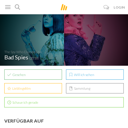
LOGIN
The Spy Who Dumped Me
Bad Spies
(2018)
Gesehen
Will ich sehen
Lieblingsfilm
Sammlung
Schaue ich gerade
VERFÜGBAR AUF