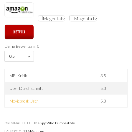
Deine Bewertung: 0
0.5
MB-Kritik
3.5
User Durchschnitt
5.3
Moviebreak User
5.3
ORIGINAL TITEL
The Spy Who Dumped Me
LAUFZEIT
116 Minuten