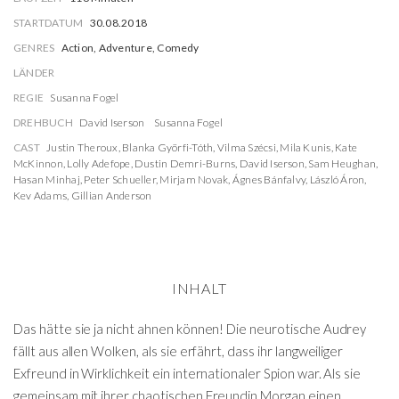
STARTDATUM
30.08.2018
GENRES
Action, Adventure, Comedy
LÄNDER
REGIE
Susanna Fogel
DREHBUCH
David Iserson
Susanna Fogel
CAST
Justin Theroux
,
Blanka Györfi-Tóth
,
Vilma Szécsi
,
Mila Kunis
,
Kate
McKinnon
,
Lolly Adefope
,
Dustin Demri-Burns
,
David Iserson
,
Sam Heughan
,
Hasan Minhaj
,
Peter Schueller
,
Mirjam Novak
,
Ágnes Bánfalvy
,
László Áron
,
Kev Adams
,
Gillian Anderson
INHALT
Das hätte sie ja nicht ahnen können! Die neurotische Audrey
fällt aus allen Wolken, als sie erfährt, dass ihr langweiliger
Exfreund in Wirklichkeit ein internationaler Spion war. Als sie
gemeinsam mit ihrer chaotischen Freundin Morgan einen