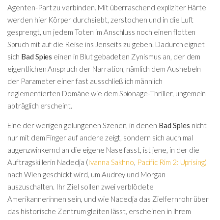
Agenten-Part zu verbinden. Mit überraschend expliziter Härte
werden hier Körper durchsiebt, zerstochen und in die Luft
gesprengt, um jedem Toten im Anschluss noch einen flotten
Spruch mit auf die Reise ins Jenseits zu geben. Dadurch eignet
sich
Bad Spies
einen in Blut gebadeten Zynismus an, der dem
eigentlichen Anspruch der Narration, nämlich dem Aushebeln
der Parameter einer fast ausschließlich männlich
reglementierten Domäne wie dem Spionage-Thriller, ungemein
abträglich erscheint.
Eine der wenigen gelungenen Szenen, in denen
Bad Spies
nicht
nur mit dem Finger auf andere zeigt, sondern sich auch mal
augenzwinkernd an die eigene Nase fasst, ist jene, in der die
Auftragskillerin Nadedja (
Ivanna Sakhno
,
Pacific Rim 2: Uprising)
nach Wien geschickt wird, um Audrey und Morgan
auszuschalten. Ihr Ziel sollen zwei verblödete
Amerikannerinnen sein, und wie Nadedja das Zielfernrohr über
das historische Zentrum gleiten lässt, erscheinen in ihrem