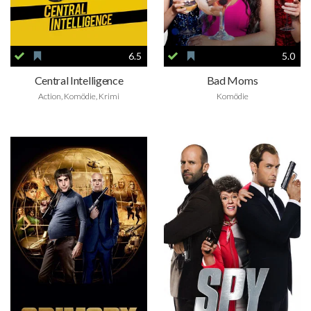
6.5
5.0
Central Intelligence
Bad Moms
Action, Komödie, Krimi
Komödie