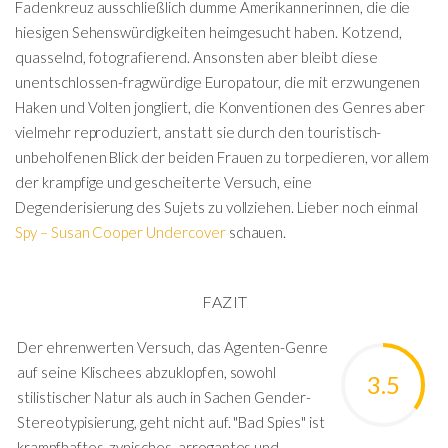
Fadenkreuz ausschließlich dumme Amerikannerinnen, die die
hiesigen Sehenswürdigkeiten heimgesucht haben. Kotzend,
quasselnd, fotografierend. Ansonsten aber bleibt diese
unentschlossen-fragwürdige Europatour, die mit erzwungenen
Haken und Volten jongliert, die Konventionen des Genres aber
vielmehr reproduziert, anstatt sie durch den touristisch-
unbeholfenen Blick der beiden Frauen zu torpedieren, vor allem
der krampfige und gescheiterte Versuch, eine
Degenderisierung des Sujets zu vollziehen. Lieber noch einmal
Spy – Susan Cooper Undercover
schauen.
FAZIT
Der ehrenwerten Versuch, das Agenten-Genre
auf seine Klischees abzuklopfen, sowohl
3.5
stilistischer Natur als auch in Sachen Gender-
Stereotypisierung, geht nicht auf. "Bad Spies" ist
krampfhaftes, zynisches, arrogantes und