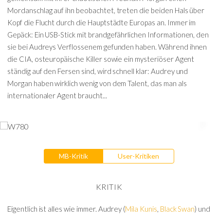
Mordanschlag auf ihn beobachtet, treten die beiden Hals über
Kopf die Flucht durch die Hauptstädte Europas an. Immer im
Gepäck: Ein USB-Stick mit brandgefährlichen Informationen, den
sie bei Audreys Verflossenem gefunden haben. Während ihnen
die CIA, osteuropäische Killer sowie ein mysteriöser Agent
ständig auf den Fersen sind, wird schnell klar: Audrey und
Morgan haben wirklich wenig von dem Talent, das man als
internationaler Agent braucht...
MB-Kritik
User-Kritiken
KRITIK
Eigentlich ist alles wie immer. Audrey (
Mila Kunis
,
Black Swan
) und