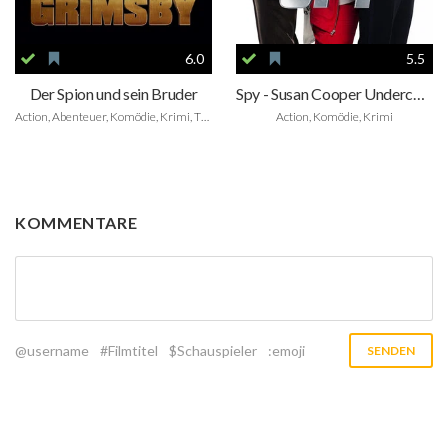
6.0
5.5
Der Spion und sein Bruder
Spy - Susan Cooper Undercover
Action, Abenteuer, Komödie, Krimi, Thriller
Action, Komödie, Krimi
KOMMENTARE
@username
#Filmtitel
$Schauspieler
:emoji