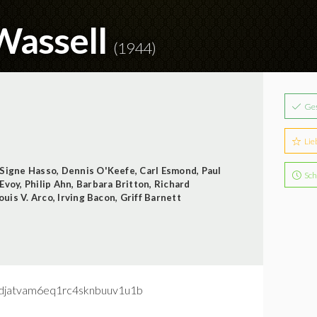
 Wassell
(1944)
Ge
Lie
Signe Hasso
,
Dennis O'Keefe
,
Carl Esmond
,
Paul
Sch
Evoy
,
Philip Ahn
,
Barbara Britton
,
Richard
ouis V. Arco
,
Irving Bacon
,
Griff Barnett