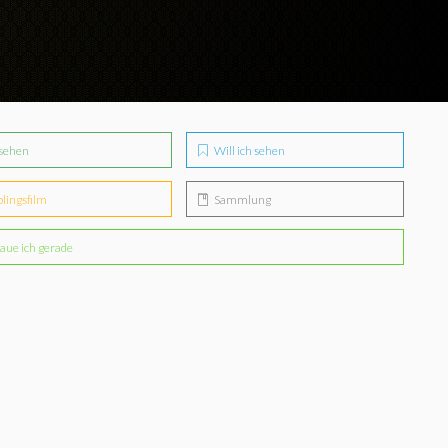
sehen
Will ich sehen
blingsfilm
Sammlung
aue ich gerade