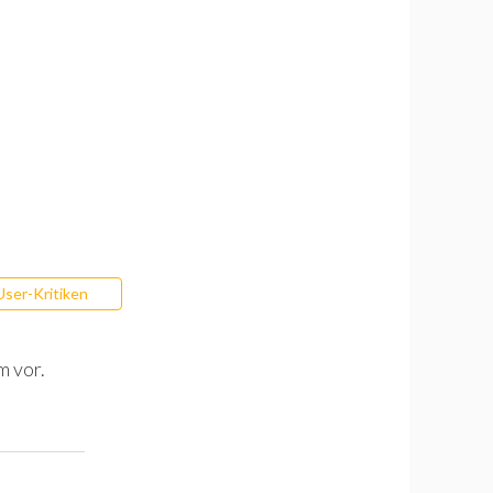
User-Kritiken
m vor.