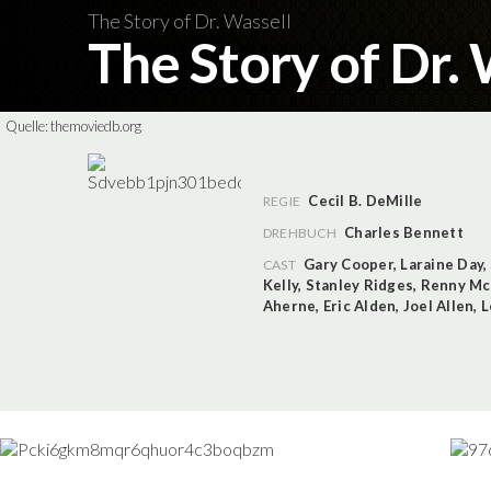
The Story of Dr. Wassell
The Story of Dr.
Quelle:
themoviedb.org
Cecil B. DeMille
REGIE
Charles Bennett
DREHBUCH
Gary Cooper
,
Laraine Day
,
CAST
Kelly
,
Stanley Ridges
,
Renny Mc
Aherne
,
Eric Alden
,
Joel Allen
,
L