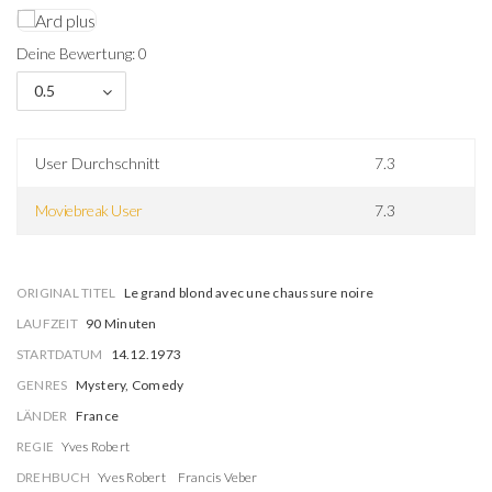
Deine Bewertung: 0
0.5
User Durchschnitt
7.3
Moviebreak User
7.3
ORIGINAL TITEL
Le grand blond avec une chaussure noire
LAUFZEIT
90 Minuten
STARTDATUM
14.12.1973
GENRES
Mystery, Comedy
LÄNDER
France
REGIE
Yves Robert
DREHBUCH
Yves Robert
Francis Veber