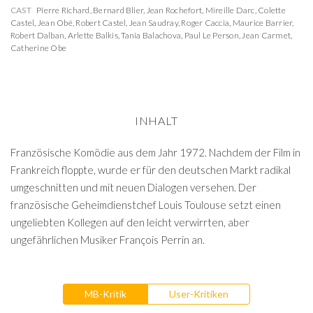
CAST
Pierre Richard
,
Bernard Blier
,
Jean Rochefort
,
Mireille Darc
,
Colette
Castel
,
Jean Obé
,
Robert Castel
,
Jean Saudray
,
Roger Caccia
,
Maurice Barrier
,
Robert Dalban
,
Arlette Balkis
,
Tania Balachova
,
Paul Le Person
,
Jean Carmet
,
Catherine Obe
INHALT
Französische Komödie aus dem Jahr 1972. Nachdem der Film in
Frankreich floppte, wurde er für den deutschen Markt radikal
umgeschnitten und mit neuen Dialogen versehen. Der
französische Geheimdienstchef Louis Toulouse setzt einen
ungeliebten Kollegen auf den leicht verwirrten, aber
ungefährlichen Musiker François Perrin an.
MB-Kritik
User-Kritiken