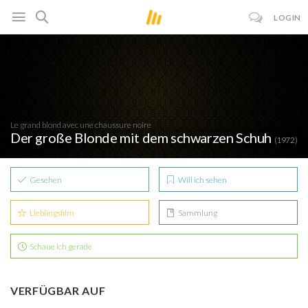
LOGIN
Le grand blond avec une chaussure noire
Der große Blonde mit dem schwarzen Schuh
(1972)
Gesehen
Will ich sehen
Lieblingsfilm
Sammlung
Schaue ich gerade
VERFÜGBAR AUF