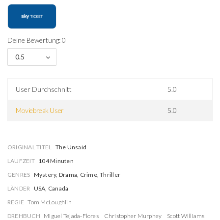
Deine Bewertung: 0
0.5
User Durchschnitt
5.0
Moviebreak User
5.0
ORIGINAL TITEL
The Unsaid
LAUFZEIT
104 Minuten
GENRES
Mystery, Drama, Crime, Thriller
LÄNDER
USA, Canada
REGIE
Tom McLoughlin
DREHBUCH
Miguel Tejada-Flores
Christopher Murphey
Scott Williams