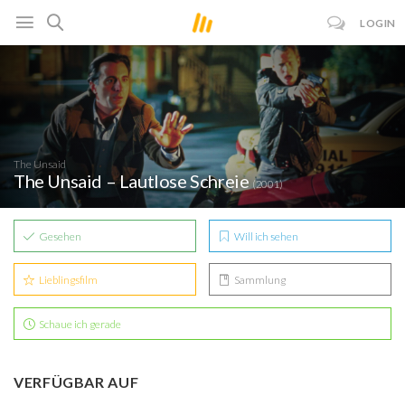
LOGIN
The Unsaid
The Unsaid – Lautlose Schreie
(2001)
Gesehen
Will ich sehen
Lieblingsfilm
Sammlung
Schaue ich gerade
VERFÜGBAR AUF