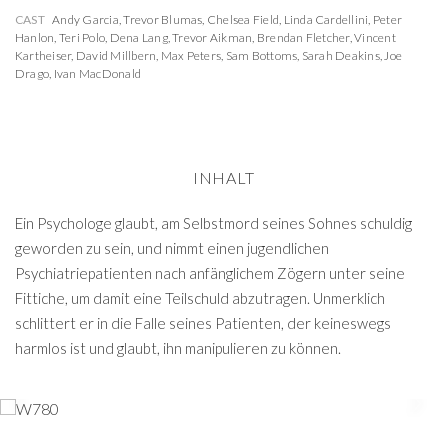
CAST
Andy Garcia
,
Trevor Blumas
,
Chelsea Field
,
Linda Cardellini
,
Peter
Hanlon
,
Teri Polo
,
Dena Lang
,
Trevor Aikman
,
Brendan Fletcher
,
Vincent
Kartheiser
,
David Millbern
,
Max Peters
,
Sam Bottoms
,
Sarah Deakins
,
Joe
Drago
,
Ivan MacDonald
INHALT
Ein Psychologe glaubt, am Selbstmord seines Sohnes schuldig
geworden zu sein, und nimmt einen jugendlichen
Psychiatriepatienten nach anfänglichem Zögern unter seine
Fittiche, um damit eine Teilschuld abzutragen. Unmerklich
schlittert er in die Falle seines Patienten, der keineswegs
harmlos ist und glaubt, ihn manipulieren zu können.