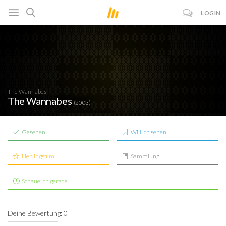
LOGIN
The Wannabes
The Wannabes
(2003)
Gesehen
Will ich sehen
Lieblingsfilm
Sammlung
Schaue ich gerade
Deine Bewertung: 0