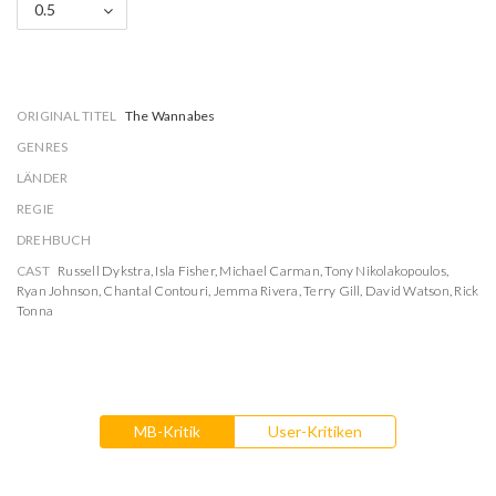
0.5
ORIGINAL TITEL
The Wannabes
GENRES
LÄNDER
REGIE
DREHBUCH
CAST
Russell Dykstra
,
Isla Fisher
,
Michael Carman
,
Tony Nikolakopoulos
,
Ryan Johnson
,
Chantal Contouri
,
Jemma Rivera
,
Terry Gill
,
David Watson
,
Rick
Tonna
MB-Kritik
User-Kritiken