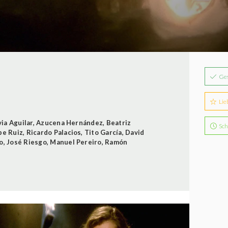
Ge
Lie
via Aguilar
,
Azucena Hernández
,
Beatriz
Sch
pe Ruiz
,
Ricardo Palacios
,
Tito García
,
David
o
,
José Riesgo
,
Manuel Pereiro
,
Ramón