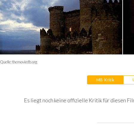
Quelle:
themoviedb.org
MB-Kritik
Es liegt noch keine offizielle Kritik für diesen Fil