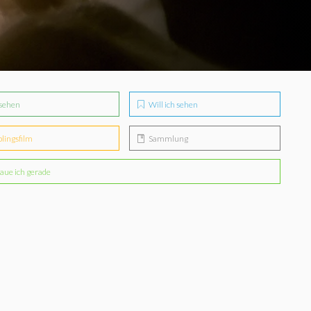
sehen
Will ich sehen
blingsfilm
Sammlung
aue ich gerade