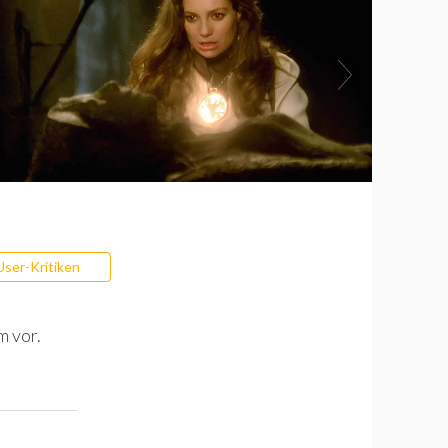
User-Kritiken
m vor.