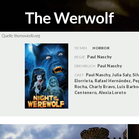
The Werwolf
Quelle:
themoviedb.org
92 MIN
HORROR
Paul Naschy
REGIE
Paul Naschy
DREHBUCH
Paul Naschy
,
Julia Saly
,
Sil
CAST
Elorrieta
,
Rafael Hernández
,
Pe
Rocha
,
Charly Bravo
,
Luis Barbo
Centenero
,
Alexia Loreto