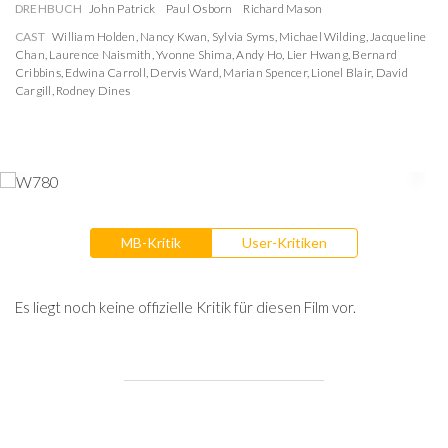
DREHBUCH
John Patrick
Paul Osborn
Richard Mason
CAST
William Holden
,
Nancy Kwan
,
Sylvia Syms
,
Michael Wilding
,
Jacqueline
Chan
,
Laurence Naismith
,
Yvonne Shima
,
Andy Ho
,
Lier Hwang
,
Bernard
Cribbins
,
Edwina Carroll
,
Dervis Ward
,
Marian Spencer
,
Lionel Blair
,
David
Cargill
,
Rodney Dines
MB-Kritik
User-Kritiken
Es liegt noch keine offizielle Kritik für diesen Film vor.