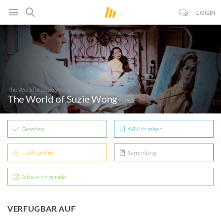
LOGIN
The World of Suzie Wong
The World of Suzie Wong
(1960)
Gesehen
Will ich sehen
Lieblingsfilm
Sammlung
Schaue ich gerade
VERFÜGBAR AUF