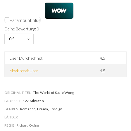
Deine Bewertung: 0
0.5
User Durchschnitt
4.5
Moviebreak User
4.5
ORIGINAL TITEL
The World of Suzie Wong
LAUFZEIT
126 Minuten
GENRES
Romance, Drama, Foreign
LÄNDER
REGIE
Richard Quine