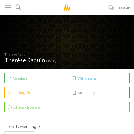
LOGIN
Thérèse Raquin
Thérèse Raquin
(1928)
Gesehen
Will ich sehen
Lieblingsfilm
Sammlung
Schaue ich gerade
Deine Bewertung: 0