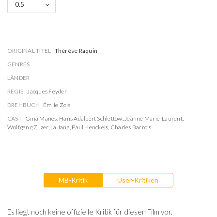
0.5
ORIGINAL TITEL
Thérèse Raquin
GENRES
LÄNDER
REGIE
Jacques Feyder
DREHBUCH
Émile Zola
CAST
Gina Manès
,
Hans Adalbert Schlettow
,
Jeanne Marie-Laurent
,
Wolfgang Zilzer
,
La Jana
,
Paul Henckels
,
Charles Barrois
MB-Kritik
User-Kritiken
Es liegt noch keine offizielle Kritik für diesen Film vor.