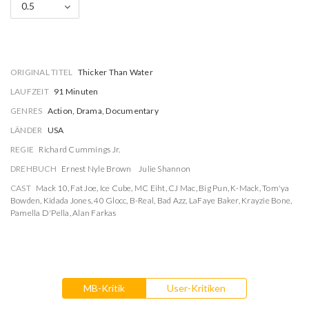
0.5
ORIGINAL TITEL
Thicker Than Water
LAUFZEIT
91 Minuten
GENRES
Action, Drama, Documentary
LÄNDER
USA
REGIE
Richard Cummings Jr.
DREHBUCH
Ernest Nyle Brown
Julie Shannon
CAST
Mack 10
,
Fat Joe
,
Ice Cube
,
MC Eiht
,
CJ Mac
,
Big Pun
,
K-Mack
,
Tom'ya
Bowden
,
Kidada Jones
,
40 Glocc
,
B-Real
,
Bad Azz
,
LaFaye Baker
,
Krayzie Bone
,
Pamella D'Pella
,
Alan Farkas
MB-Kritik
User-Kritiken