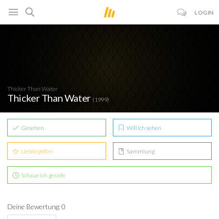
LOGIN
Thicker Than Water
Thicker Than Water
(1999)
Gesehen
Will ich sehen
Lieblingsfilm
Sammlung
Schaue ich gerade
Deine Bewertung: 0