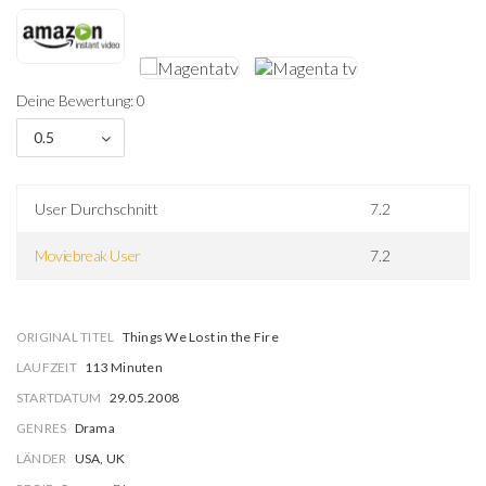
Deine Bewertung: 0
0.5
User Durchschnitt
7.2
Moviebreak User
7.2
ORIGINAL TITEL
Things We Lost in the Fire
LAUFZEIT
113 Minuten
STARTDATUM
29.05.2008
GENRES
Drama
LÄNDER
USA, UK