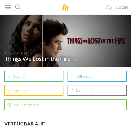
LOGIN
Things We Lost in the Fire
Things We Lost in the Fire
(2007)
Gesehen
Will ich sehen
Lieblingsfilm
Sammlung
Schaue ich gerade
VERFÜGBAR AUF