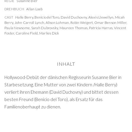
REGIE
Susanne Bier
DREHBUCH
Allan Loeb
CAST
Halle Berry
,
Benicio del Toro
,
David Duchovny
,
Alexis Llewellyn
,
Micah
Berry
,
John Carroll Lynch
,
Alison Lohman
,
Robin Weigert
,
Omar Benson Miller
,
Paula Newsome
,
Sarah Dubrovsky
,
Maureen Thomas
,
Patricia Harras
,
Vincent
Foster
,
Caroline Field
,
Marlies Dick
INHALT
Hollywood-Debüt der dänischen Regisseurin Susanne Bier in
Starbesetzung. Eine Mutter von zwei Kindern /Halle Berry)
verliert ihren Ehemann (David Duchovny) und bittet dessen
besten Freund (Benicio del Toro), als Ersatz für das
Familienoberhaupt zu dienen.