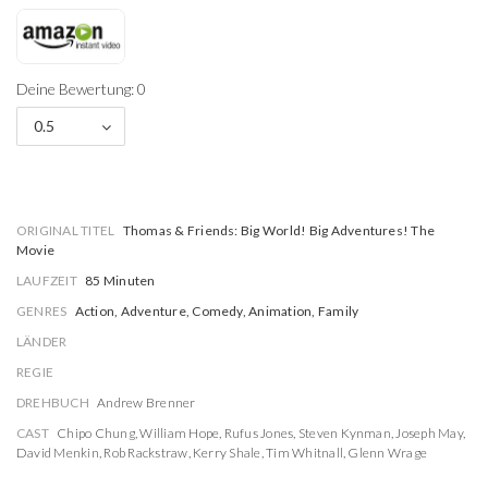
Deine Bewertung: 0
0.5
ORIGINAL TITEL
Thomas & Friends: Big World! Big Adventures! The
Movie
LAUFZEIT
85 Minuten
GENRES
Action, Adventure, Comedy, Animation, Family
LÄNDER
REGIE
DREHBUCH
Andrew Brenner
CAST
Chipo Chung
,
William Hope
,
Rufus Jones
,
Steven Kynman
,
Joseph May
,
David Menkin
,
Rob Rackstraw
,
Kerry Shale
,
Tim Whitnall
,
Glenn Wrage