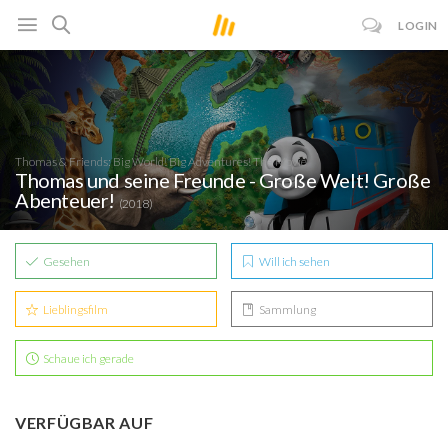
LOGIN
Thomas & Friends: Big World! Big Adventures! The Movie
Thomas und seine Freunde - Große Welt! Große
Abenteuer!
(2018)
Gesehen
Will ich sehen
Lieblingsfilm
Sammlung
Schaue ich gerade
VERFÜGBAR AUF